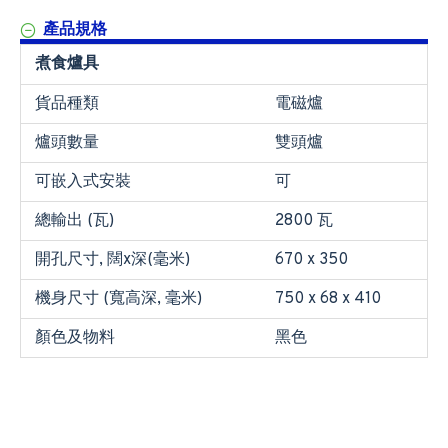
產品規格
煮食爐具
貨品種類
電磁爐
爐頭數量
雙頭爐
可嵌入式安裝
可
總輸出 (瓦)
2800 瓦
開孔尺寸, 闊x深(毫米)
670 x 350
機身尺寸 (寬高深, 毫米)
750 x 68 x 410
顏色及物料
黑色