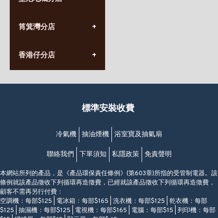
星期一至日
(10:00am-20:30pm)
(852) 2555 0788
九龍太子太子道西141號
筲箕灣分店
營業時間:
長榮大廈1樓
星期一至日
(太子站C1出口)
(10:00am-20:30pm)
(852) 2568 7273
香港堅尼地城卑路乍街
香港仔分店
營業時間:
63-65號地下及閣樓
星期一至日
(堅尼地城地鐵站B出口)
(10:00am-20:30pm)
(852) 2461 4288
香港筲箕灣道234-238號
營業時間:
福昇大廈地下至2樓
星期一至日
(西灣河地鐵站B出口)
(10:00am-20:30pm)
標準安裝收費
香港香港仔成都道20-28號
添喜大廈(香港仔)2字樓
(黃竹坑地鐵站轉4M專線小巴)
冷氣機
抽油煙機
浴室寶及抽氣扇
聯絡我們
下單須知
私隱政策
免責聲明
本網站所列的產品，是《產品環保責任條例》(第603章)所指的受管制電器。該
條例就該產品徵收下列循環再造徵費，已經就該產品徵收下列循環再造徵費，
顧客不需再另行付費：
空調機：每部$125 | 電冰箱：每部$165 | 洗衣機：每部$125 | 乾衣機：每部
$125 | 抽濕機：每部$125 | 電視機：每部$165 | 電腦：每部$15 | 列印機：每部