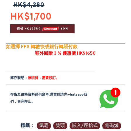
HK$4,280
HK$1,700
節省 HK$2580 
 60%
如選擇 FPS 轉數快或銀行轉賬付款
額外回贈 3 % 優惠價 HK$1650
庫存狀態：
無現貨，需要預訂。
存貨及價格資料僅供參考,購買前請先whatsapp我
們，售完即止。
標籤：
氣霸
雙頭
嵌入/座枱式
電磁爐