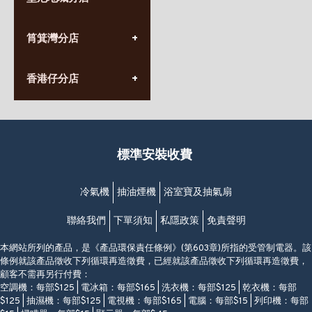
星期一至日
(10:00am-20:30pm)
(852) 2555 0788
九龍太子太子道西141號
筲箕灣分店
營業時間:
長榮大廈1樓
星期一至日
(太子站C1出口)
(10:00am-20:30pm)
(852) 2568 7273
香港堅尼地城卑路乍街
香港仔分店
營業時間:
63-65號地下及閣樓
星期一至日
(堅尼地城地鐵站B出口)
(10:00am-20:30pm)
(852) 2461 4288
香港筲箕灣道234-238號
營業時間:
福昇大廈地下至2樓
星期一至日
(西灣河地鐵站B出口)
(10:00am-20:30pm)
標準安裝收費
香港香港仔成都道20-28號
添喜大廈(香港仔)2字樓
(黃竹坑地鐵站轉4M專線小巴)
冷氣機
抽油煙機
浴室寶及抽氣扇
聯絡我們
下單須知
私隱政策
免責聲明
本網站所列的產品，是《產品環保責任條例》(第603章)所指的受管制電器。該
條例就該產品徵收下列循環再造徵費，已經就該產品徵收下列循環再造徵費，
顧客不需再另行付費：
空調機：每部$125 | 電冰箱：每部$165 | 洗衣機：每部$125 | 乾衣機：每部
$125 | 抽濕機：每部$125 | 電視機：每部$165 | 電腦：每部$15 | 列印機：每部