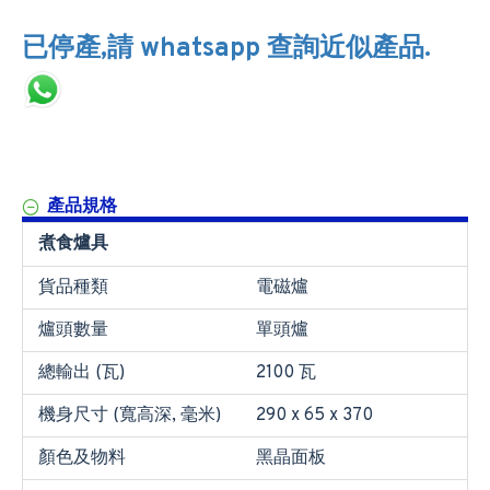
已停產,請 whatsapp 查詢近似產品.
產品規格
煮食爐具
貨品種類
電磁爐
爐頭數量
單頭爐
總輸出 (瓦)
2100 瓦
機身尺寸 (寬高深, 毫米)
290 x 65 x 370
顏色及物料
黑晶面板