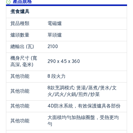
產品規格
煮食爐具
貨品種類
電磁爐
爐頭數量
單頭爐
總輸出 (瓦)
2100
機身尺寸 (寬
290 x 45 x 360
高深, 毫米)
其他功能
8 段火力
8款烹調模式: 煲湯/蒸煮/煲水/文
其他功能
火/武火/火鍋/煎炸/炒菜
其他功能
4D防水系統，有效保護爐具各部份
大面積均勻加熱線圈盤，受熱更均
其他功能
勻