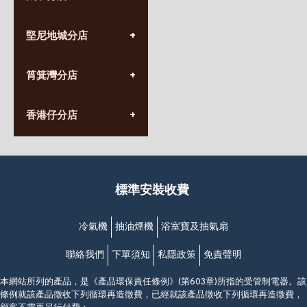
(852) 3690 8881
堅尼地城分店
營業時間:
星期一至日
(10:00am-20:30pm)
(852) 2555 0788
九龍太子太子道西141號
筲箕灣分店
營業時間:
長榮大廈1樓
星期一至日
(太子站C1出口)
(10:00am-20:30pm)
(852) 2568 7273
香港堅尼地城卑路乍街
香港仔分店
營業時間:
63-65號地下及閣樓
星期一至日
(堅尼地城地鐵站B出口)
(10:00am-20:30pm)
(852) 2461 4288
香港筲箕灣道234-238號
營業時間:
福昇大廈地下至2樓
星期一至日
(西灣河地鐵站B出口)
(10:00am-20:30pm)
標準安裝收費
香港香港仔成都道20-28號
添喜大廈(香港仔)2字樓
(黃竹坑地鐵站轉4M專線小巴)
冷氣機
抽油煙機
浴室寶及抽氣扇
聯絡我們
下單須知
私隱政策
免責聲明
本網站所列的產品，是《產品環保責任條例》(第603章)所指的受管制電器。該
條例就該產品徵收下列循環再造徵費，已經就該產品徵收下列循環再造徵費，