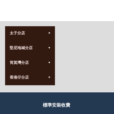
太子分店
(852) 3690 8881
堅尼地城分店
營業時間:
星期一至日
(10:00am-20:30pm)
(852) 2555 0788
九龍太子太子道西141號
筲箕灣分店
營業時間:
長榮大廈1樓
星期一至日
(太子站C1出口)
(10:00am-20:30pm)
(852) 2568 7273
香港堅尼地城卑路乍街
香港仔分店
營業時間:
63-65號地下及閣樓
星期一至日
(堅尼地城地鐵站B出口)
(10:00am-20:30pm)
(852) 2461 4288
香港筲箕灣道234-238號
營業時間:
福昇大廈地下至2樓
星期一至日
(西灣河地鐵站B出口)
(10:00am-20:30pm)
標準安裝收費
香港香港仔成都道20-28號
添喜大廈(香港仔)2字樓