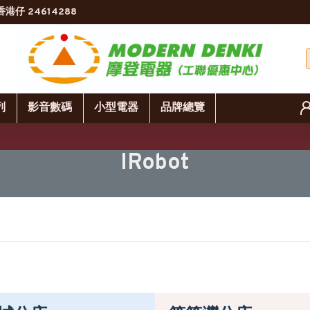
香港仔 24614288
列
影音數碼
小型電器
品牌總覽
IRobot