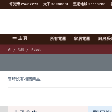
筲箕灣 25687273
太子 36908881
堅尼地城 25550788
主 頁
所有電器
家居電器
廚房系
品牌
IRobot
暫時沒有相關商品。