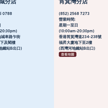
城分店
筲箕灣分店
5 0788
(852) 2568 7273
營業時間:
日
星期一至日
-20:30pm)
(10:00am-20:30pm)
地城卑路乍街
香港筲箕灣道234-238號
號地下及閣樓
福昇大廈地下至2樓
地鐵站B出口)
(西灣河地鐵站B出口)