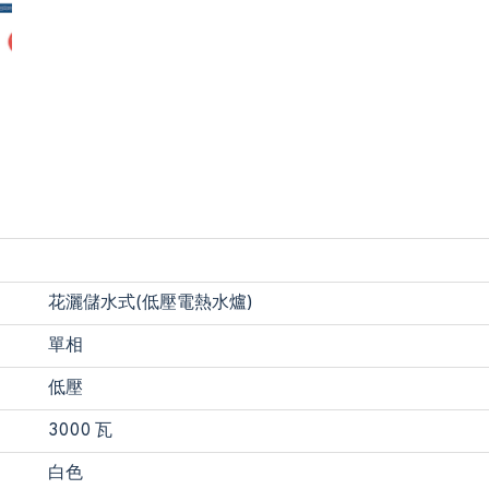
花灑儲水式(低壓電熱水爐)
單相
低壓
3000 瓦
白色