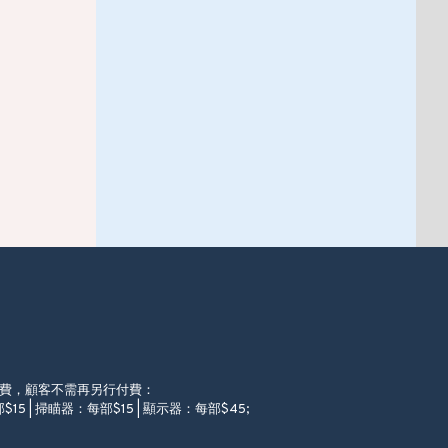
徵費，顧客不需再另行付費：
$15 | 掃瞄器：每部$15 | 顯示器：每部$45;