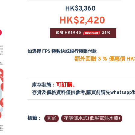
HK$3,360
HK$2,420
節省 HK$940 
 28%
如選擇 FPS 轉數快或銀行轉賬付款
額外回贈 3 % 優惠價 HK$
可訂購。
庫存狀態：
存貨及價格資料僅供參考,購買前請先whatsap
標籤：
真富
花灑儲水式(低壓電熱水爐)