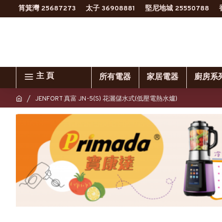
筲箕灣 25687273
太子 36908881
堅尼地城 25550788
主 頁
所有電器
家居電器
廚房系
JENFORT 真富 JN-5(S) 花灑儲水式(低壓電熱水爐)