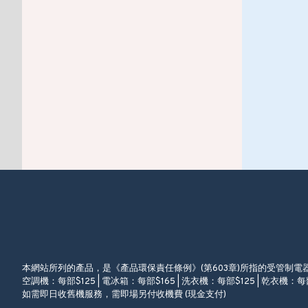
本網站所列的產品，是《產品環保責任條例》(第603章)所指的受管制
空調機：每部$125 | 電冰箱：每部$165 | 洗衣機：每部$125 | 乾衣機：每部
如需即日收舊機服務，需即場另付收機費 (現金支付)