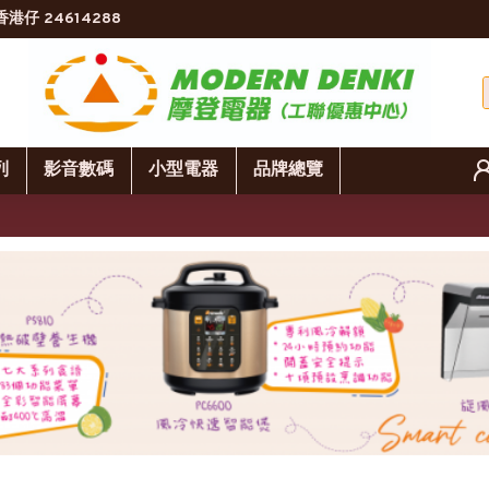
香港仔 24614288
列
影音數碼
小型電器
品牌總覽