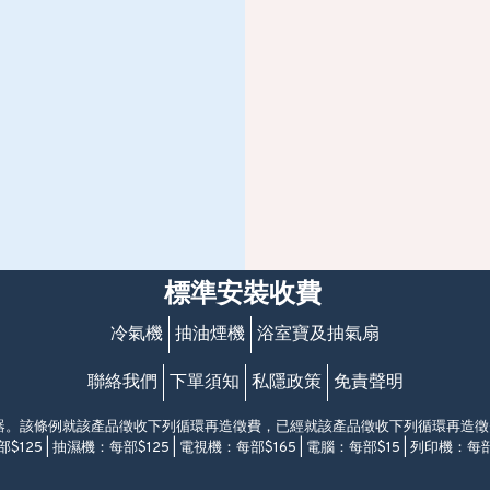
標準安裝收費
冷氣機
抽油煙機
浴室寶及抽氣扇
聯絡我們
下單須知
私隱政策
免責聲明
電器。該條例就該產品徵收下列循環再造徵費，已經就該產品徵收下列循環再造
$125 | 抽濕機：每部$125 | 電視機：每部$165 | 電腦：每部$15 | 列印機：每部