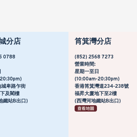
城分店
筲箕灣分店
5 0788
(852) 2568 7273
營業時間:
日
星期一至日
-20:30pm)
(10:00am-20:30pm)
地城卑路乍街
香港筲箕灣道234-238號
號地下及閣樓
福昇大廈地下至2樓
地鐵站B出口)
(西灣河地鐵站B出口)