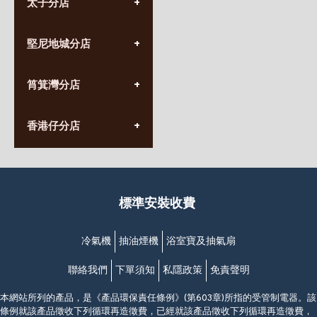
太子分店
(852) 3690 8881
堅尼地城分店
營業時間:
星期一至日
(10:00am-20:30pm)
(852) 2555 0788
九龍太子太子道西141號
筲箕灣分店
營業時間:
長榮大廈1樓
星期一至日
(太子站C1出口)
(10:00am-20:30pm)
(852) 2568 7273
香港堅尼地城卑路乍街
香港仔分店
營業時間:
63-65號地下及閣樓
星期一至日
(堅尼地城地鐵站B出口)
(10:00am-20:30pm)
(852) 2461 4288
香港筲箕灣道234-238號
營業時間:
福昇大廈地下至2樓
星期一至日
(西灣河地鐵站B出口)
(10:00am-20:30pm)
標準安裝收費
香港香港仔成都道20-28號
添喜大廈(香港仔)2字樓
(黃竹坑地鐵站轉4M專線小巴)
冷氣機
抽油煙機
浴室寶及抽氣扇
聯絡我們
下單須知
私隱政策
免責聲明
本網站所列的產品，是《產品環保責任條例》(第603章)所指的受管制電器。該
條例就該產品徵收下列循環再造徵費，已經就該產品徵收下列循環再造徵費，