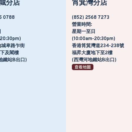
城分店
筲箕灣分店
5 0788
(852) 2568 7273
營業時間:
日
星期一至日
-20:30pm)
(10:00am-20:30pm)
地城卑路乍街
香港筲箕灣道234-238號
號地下及閣樓
福昇大廈地下至2樓
地鐵站B出口)
(西灣河地鐵站B出口)