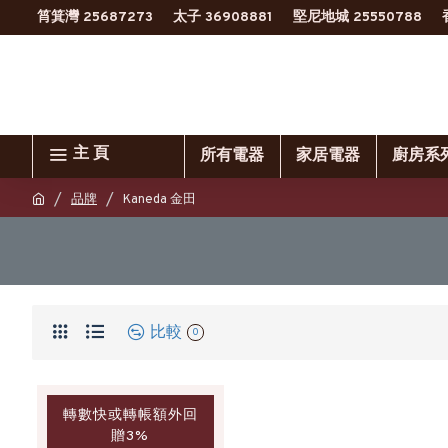
筲箕灣 25687273
太子 36908881
堅尼地城 25550788
主 頁
所有電器
家居電器
廚房系
品牌
Kaneda 金田
比較
0
轉數快或轉帳額外回
贈3%