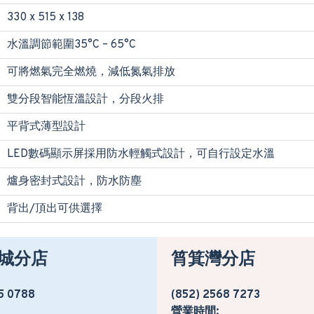
330 x 515 x 138
水溫調節範圍35°C – 65°C
可將燃氣完全燃燒，減低氮氣排放
雙分段智能恆溫設計，分段火排
平背式薄型設計
LED數碼顯示屏採用防水輕觸式設計，可自行設定水溫
爐身密封式設計，防水防塵
背出/頂出可供選擇
城分店
筲箕灣分店
5 0788
(852) 2568 7273
營業時間: