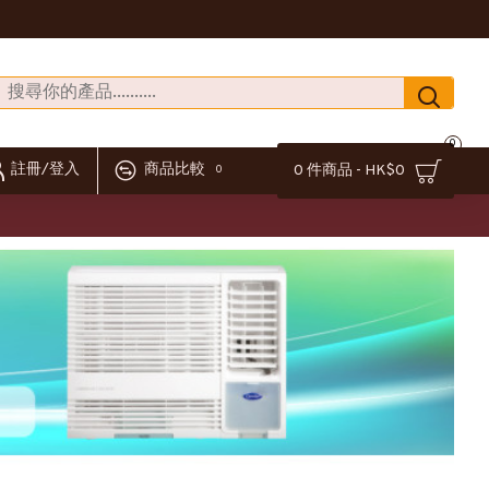
0
註冊/登入
商品比較
0 件商品 - HK$0
0