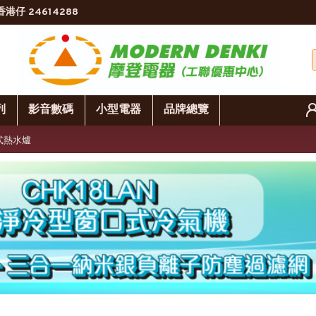
香港仔 24614288
列
影音數碼
小型電器
品牌總覽
氣式熱水爐