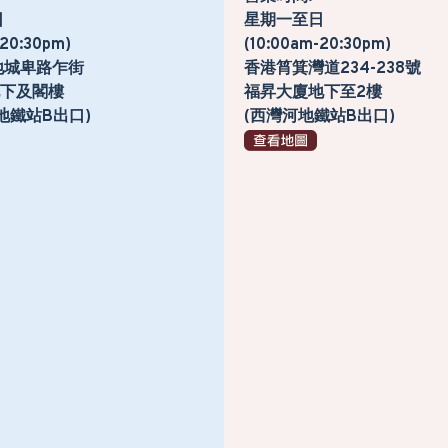
日
星期一至日
-20:30pm)
(10:00am-20:30pm)
地城卑路乍街
香港筲箕灣道234-238號
號地下及閣樓
福昇大廈地下至2樓
地鐵站B出口)
(西灣河地鐵站B出口)