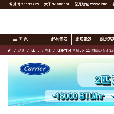
筲箕灣 25687273
太子 36908881
堅尼地城 25550788
主 頁
所有電器
家居電器
廚房系
品牌
Lighting 星暉
LIGHTING 星暉 LJ-122 煤氣式/石油