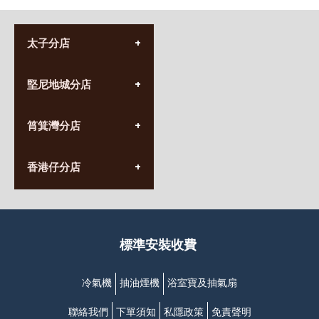
太子分店
(852) 3690 8881
堅尼地城分店
營業時間:
星期一至日
(10:00am-20:30pm)
(852) 2555 0788
九龍太子太子道西141號
筲箕灣分店
營業時間:
長榮大廈1樓
星期一至日
(太子站C1出口)
(10:00am-20:30pm)
(852) 2568 7273
香港堅尼地城卑路乍街
香港仔分店
營業時間:
63-65號地下及閣樓
星期一至日
(堅尼地城地鐵站B出口)
(10:00am-20:30pm)
(852) 2461 4288
香港筲箕灣道234-238號
營業時間:
福昇大廈地下至2樓
星期一至日
(西灣河地鐵站B出口)
(10:00am-20:30pm)
標準安裝收費
香港香港仔成都道20-28號
添喜大廈(香港仔)2字樓
(黃竹坑地鐵站轉4M專線小巴)
冷氣機
抽油煙機
浴室寶及抽氣扇
聯絡我們
下單須知
私隱政策
免責聲明