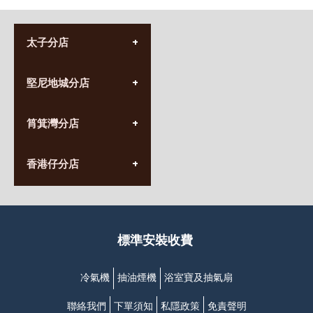
太子分店
(852) 3690 8881
堅尼地城分店
營業時間:
星期一至日
(10:00am-20:30pm)
(852) 2555 0788
九龍太子太子道西141號
筲箕灣分店
營業時間:
長榮大廈1樓
星期一至日
(太子站C1出口)
(10:00am-20:30pm)
(852) 2568 7273
香港堅尼地城卑路乍街
香港仔分店
營業時間:
63-65號地下及閣樓
星期一至日
(堅尼地城地鐵站B出口)
(10:00am-20:30pm)
(852) 2461 4288
香港筲箕灣道234-238號
營業時間:
福昇大廈地下至2樓
星期一至日
(西灣河地鐵站B出口)
(10:00am-20:30pm)
標準安裝收費
香港香港仔成都道20-28號
添喜大廈(香港仔)2字樓
(黃竹坑地鐵站轉4M專線小巴)
冷氣機
抽油煙機
浴室寶及抽氣扇
聯絡我們
下單須知
私隱政策
免責聲明