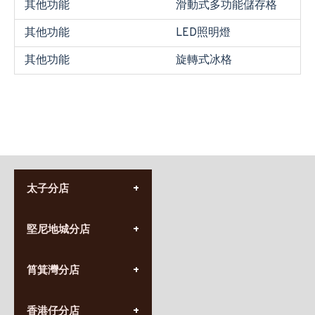
其他功能
滑動式多功能儲存格
其他功能
LED照明燈
其他功能
旋轉式冰格
太子分店
(852) 3690 8881
堅尼地城分店
營業時間:
星期一至日
(10:00am-20:30pm)
(852) 2555 0788
九龍太子太子道西141號
筲箕灣分店
營業時間:
長榮大廈1樓
星期一至日
(太子站C1出口)
(10:00am-20:30pm)
(852) 2568 7273
香港堅尼地城卑路乍街
香港仔分店
營業時間: