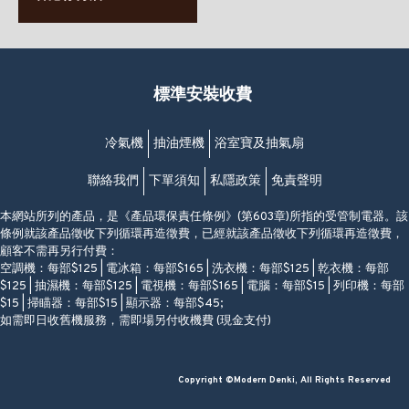
63-65號地下及閣樓
星期一至日
(堅尼地城地鐵站B出口)
(10:00am-20:30pm)
(852) 2461 4288
香港筲箕灣道234-238號
營業時間:
福昇大廈地下至2樓
星期一至日
(西灣河地鐵站B出口)
(10:00am-20:30pm)
標準安裝收費
香港香港仔成都道20-28號
添喜大廈(香港仔)2字樓
(黃竹坑地鐵站轉4M專線小巴)
冷氣機
抽油煙機
浴室寶及抽氣扇
聯絡我們
下單須知
私隱政策
免責聲明
本網站所列的產品，是《產品環保責任條例》(第603章)所指的受管制電器。該
條例就該產品徵收下列循環再造徵費，已經就該產品徵收下列循環再造徵費，
顧客不需再另行付費：
空調機：每部$125 | 電冰箱：每部$165 | 洗衣機：每部$125 | 乾衣機：每部
$125 | 抽濕機：每部$125 | 電視機：每部$165 | 電腦：每部$15 | 列印機：每部
$15 | 掃瞄器：每部$15 | 顯示器：每部$45;
如需即日收舊機服務，需即場另付收機費 (現金支付)
Copyright ©Modern Denki, All Rights Reserved