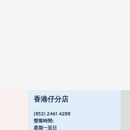
CARRIER 開利 42BKK009 一匹 定頻掛牆分體式冷氣機 (附遙控)
HK$2,320
HK$2,699
香港仔分店
(852) 2461 4288
營業時間:
星期一至日