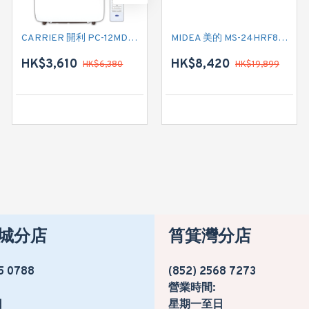
CARRIER 開利 PC-12MDK 匹半 移動式冷氣機 (附遙控)
CARRIER 開利 PC09MDK 一匹 移動式淨冷型冷氣機 (附遙控)
MIDEA 美的 MS-24HRF8E 二匹半 變頻冷暖掛牆分體式冷氣機 (附遙控)
HK$3,610
HK$2,880
HK$8,420
HK$6,380
HK$4,780
HK$19,899
城分店
筲箕灣分店
5 0788
(852) 2568 7273
營業時間:
日
星期一至日