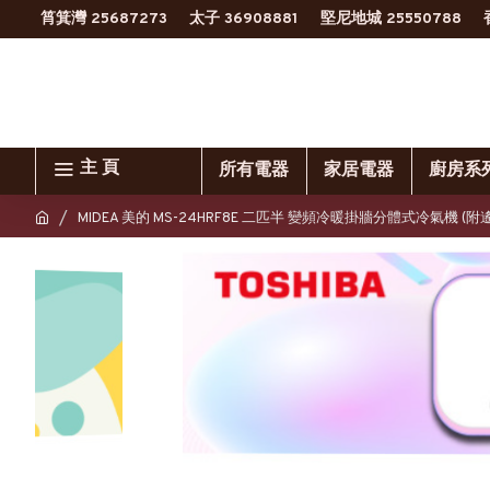
筲箕灣 25687273
太子 36908881
堅尼地城 25550788
主 頁
所有電器
家居電器
廚房系
MIDEA 美的 MS-24HRF8E 二匹半 變頻冷暖掛牆分體式冷氣機 (附