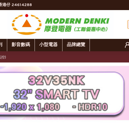
香港仔 24614288
列
影音數碼
小型電器
品牌總覽
遙控)