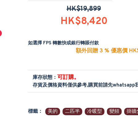
HK$19,899
HK$8,420
如選擇 FPS 轉數快或銀行轉賬付款
額外回贈 3 % 優惠價 HK$
可訂購。
庫存狀態：
存貨及價格資料僅供參考,購買前請先whatsap
標籤：
美的
二匹半
冷暖型
變頻
掛牆