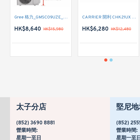
Gree 格力_GMSC09UZE_GMSC12UZE_GMSC18UZC_R32 掛牆變頻式1拖2分體冷氣機 (淨冷型)
CARRIER 開利 CHK21UX 二匹半 變頻淨冷窗口式冷氣機 (附遙控)
HK$8,640
HK$6,280
HK$15,980
HK$12,480
太子分店
堅尼地
(852) 3690 8881
(852) 255
營業時間:
營業時間:
星期一至日
星期一至