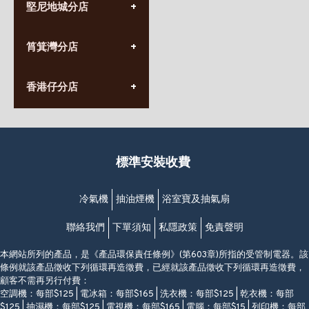
堅尼地城分店
營業時間:
星期一至日
(10:00am-20:30pm)
(852) 2555 0788
九龍太子太子道西141號
筲箕灣分店
營業時間:
長榮大廈1樓
星期一至日
(太子站C1出口)
(10:00am-20:30pm)
(852) 2568 7273
香港堅尼地城卑路乍街
香港仔分店
營業時間:
63-65號地下及閣樓
星期一至日
(堅尼地城地鐵站B出口)
(10:00am-20:30pm)
(852) 2461 4288
香港筲箕灣道234-238號
營業時間:
福昇大廈地下至2樓
星期一至日
(西灣河地鐵站B出口)
(10:00am-20:30pm)
標準安裝收費
香港香港仔成都道20-28號
添喜大廈(香港仔)2字樓
(黃竹坑地鐵站轉4M專線小巴)
冷氣機
抽油煙機
浴室寶及抽氣扇
聯絡我們
下單須知
私隱政策
免責聲明
本網站所列的產品，是《產品環保責任條例》(第603章)所指的受管制電器。該
條例就該產品徵收下列循環再造徵費，已經就該產品徵收下列循環再造徵費，
顧客不需再另行付費：
空調機：每部$125 | 電冰箱：每部$165 | 洗衣機：每部$125 | 乾衣機：每部
$125 | 抽濕機：每部$125 | 電視機：每部$165 | 電腦：每部$15 | 列印機：每部