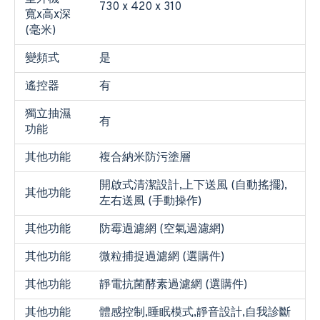
730 x 420 x 310
寬x高x深
(毫米)
變頻式
是
遙控器
有
獨立抽濕
有
功能
其他功能
複合納米防污塗層
開啟式清潔設計,上下送風 (自動搖擺),
其他功能
左右送風 (手動操作)
其他功能
防霉過濾網 (空氣過濾網)
其他功能
微粒捕捉過濾網 (選購件)
其他功能
靜電抗菌酵素過濾網 (選購件)
其他功能
體感控制,睡眠模式,靜音設計,自我診斷