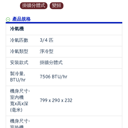
掛牆分體式
變頻
產品規格
冷氣機
冷氣匹數
3/4 匹
冷氣類型
淨冷型
安裝款式
掛牆分體式
製冷量,
7506 BTU/hr
BTU/hr
機身尺寸-
室內機
799 x 290 x 232
寬x高x深
(毫米)
機身尺寸-
室外機