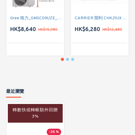
Gree 格力_GMSC09UZE_GMSC12UZE_GMSC18UZC_R32 掛牆變頻式1拖2分體冷氣機 (淨冷型)
CARRIER 開利 CHK21UX 二匹半 變頻淨冷窗口式冷氣機 (附遙控)
HK$8,640
HK$6,280
HK$15,980
HK$12,480
最近瀏覽
轉數快或轉帳額外回贈
3%
-35 %