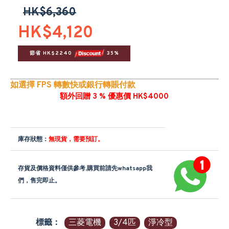
HK$6,360
HK$4,120
節省 HK$2240 
 35%
如選擇 FPS 轉數快或銀行轉賬付款
額外回贈 3 % 優惠價 HK$4000
庫存狀態：
無現貨，需要預訂。
存貨及價格資料僅供參考,購買前請先whatsapp我
們，售完即止。
標籤：
三菱電機
3/4匹
淨冷型