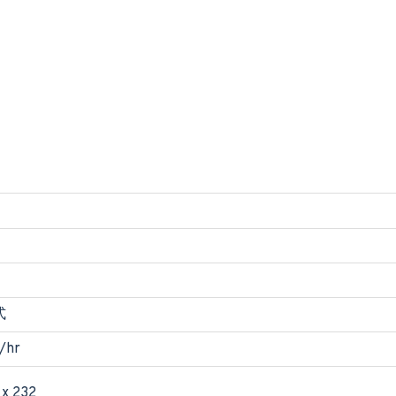
式
/hr
 x 232