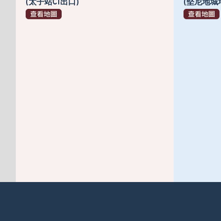
(太子站C1出口)
(堅尼地城