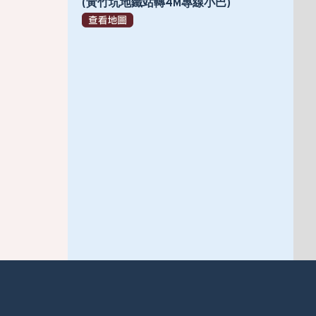
(黃竹坑地鐵站轉4M專線小巴)