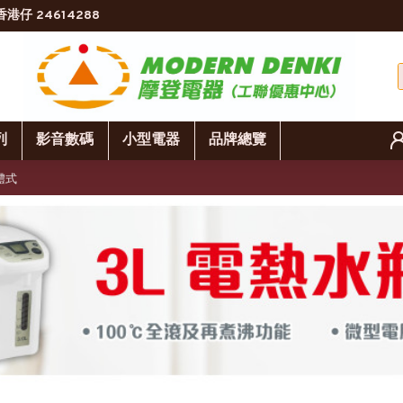
香港仔 24614288
列
影音數碼
小型電器
品牌總覽
分體式