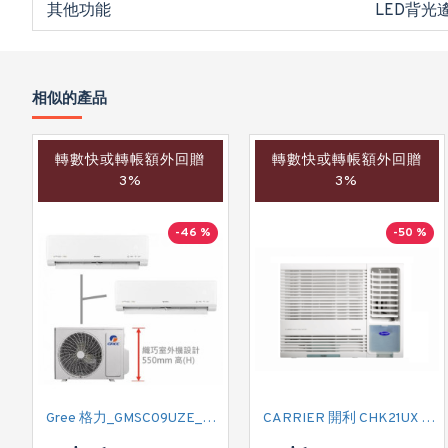
其他功能
LED背光
相似的產品
轉數快或轉帳額外回贈
轉數快或轉帳額外回贈
3%
3%
-46 %
-50 %
Gree 格力_GMSC09UZE_GMSC12UZE_GMSC18UZC_R32 掛牆變頻式1拖2分體冷氣機 (淨冷型)
CARRIER 開利 CHK21UX 二匹半 變頻淨冷窗口式冷氣機 (附遙控)