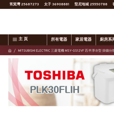
筲箕灣 25687273
太子 36908881
堅尼地城 25550788
主 頁
所有電器
家居電器
廚房系
MITSUBISHI ELECTRIC 三菱電機 MSY-GS12VF 匹半淨冷型 掛牆