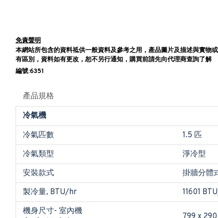
免責聲明
本網站所包含的資料祗供一般資料及參考之用，產品圖片及描述與實物或
有區別，資料如有更改，恕不另行通知，購買前請先向代理商查詢了解
編號:6351
產品規格
冷氣機
冷氣匹數
1.5 匹
冷氣類型
淨冷型
安裝款式
掛牆分體
製冷量, BTU/hr
11601 BTU
機身尺寸- 室內機
799 x 290