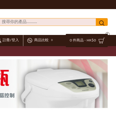
0
註冊/登入
商品比較
0 件商品 - HK$0
0