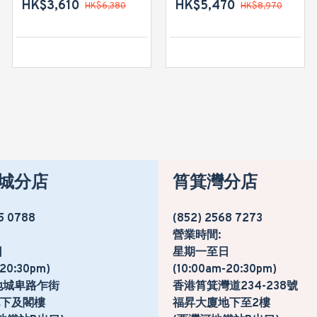
HK$3,610
HK$2,880
HK$5,470
HK$6,380
HK$4,780
HK$8,970
城分店
筲箕灣分店
5 0788
(852) 2568 7273
營業時間:
日
星期一至日
-20:30pm)
(10:00am-20:30pm)
地城卑路乍街
香港筲箕灣道234-238號
號地下及閣樓
福昇大廈地下至2樓