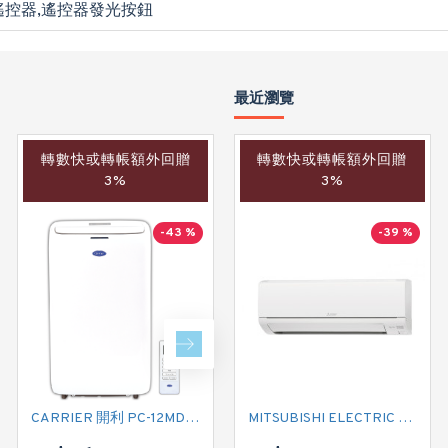
遙控器,遙控器發光按鈕
最近瀏覽
轉數快或轉帳額外回贈
轉數快或轉帳額外回贈
轉數快或轉帳額外回贈
3%
3%
3%
-43 %
-40 %
-39 %
CARRIER 開利 PC-12MDK 匹半 移動式冷氣機 (附遙控)
MITSUBISHI ELECTRIC 三菱電機 MSY-GS12VF 匹半淨冷型 掛牆分體式
CARRIER 開利 PC09MDK 一匹 移動式淨冷型冷氣機 (附遙控)