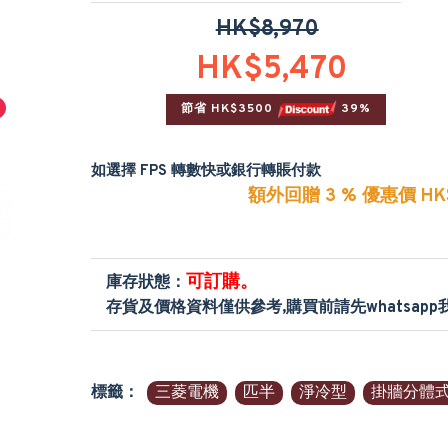
HK$8,970
HK$5,470
節省 HK$3500 
 39%
如選擇 FPS 轉數快或銀行轉賬付款
額外回贈 3 % 優惠價 HK$
可訂購。
庫存狀態：
存貨及價格資料僅供參考,購買前請先whatsap
標籤：
三菱電機
匹半
淨冷型
掛牆分體