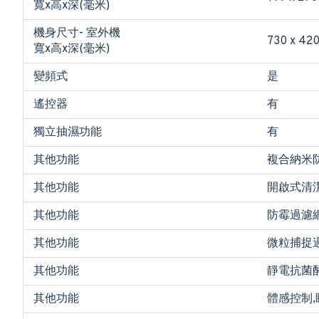
寬x高x深(毫米)
機身尺寸- 室外機
730 x 420
寬x高x深(毫米)
變頻式
是
遙控器
有
獨立抽濕功能
有
其他功能
複合納米
其他功能
開啟式清潔
其他功能
防霉過濾網
其他功能
微粒捕捉過
其他功能
靜電抗菌酵
其他功能
體感控制,