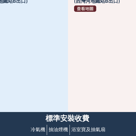
地鐵站B出口)
(西灣河地鐵站B出口)
標準安裝收費
冷氣機
抽油煙機
浴室寶及抽氣扇