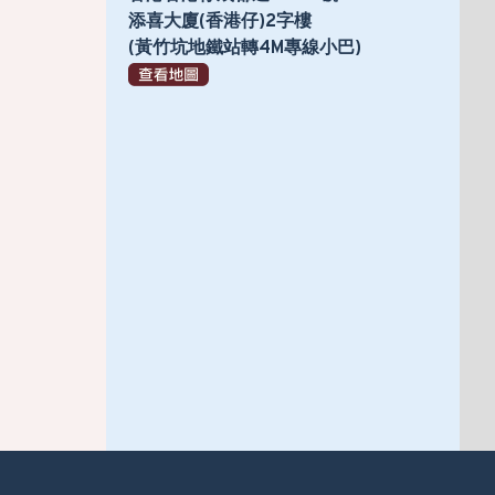
添喜大廈(香港仔)2字樓
(黃竹坑地鐵站轉4M專線小巴)