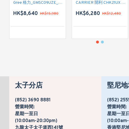
Gree 格力_GMSC09UZE_GMSC12UZE_GMSC18UZC_R32 掛牆變頻式1拖2分體冷氣機 (淨冷型)
CARRIER 開利 CHK21UX 二匹半 變頻淨冷窗口式冷氣機 (附遙控)
HK$8,640
HK$6,280
HK$15,980
HK$12,480
太子分店
堅尼地
(852) 3690 8881
(852) 255
營業時間:
營業時間:
星期一至日
星期一至
(10:00am-20:30pm)
(10:00am
九龍太子太子道西141號
香港堅尼