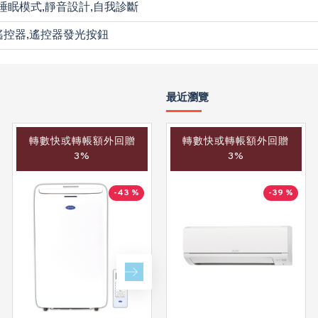
睡眠模式,靜音設計,自我診斷
遙控器,遙控器發光按鈕
最近瀏覽
轉數快或轉帳額外回贈
轉數快或轉帳額外回贈
轉數快或轉帳額外回贈
3%
3%
3%
-43 %
-40 %
-39 %