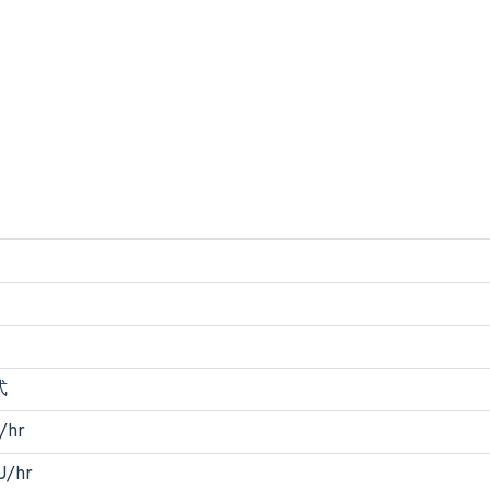
式
/hr
U/hr