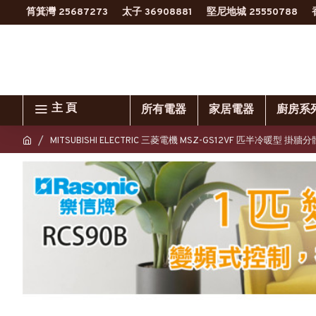
筲箕灣 25687273
太子 36908881
堅尼地城 25550788
主 頁
所有電器
家居電器
廚房系
MITSUBISHI ELECTRIC 三菱電機 MSZ-GS12VF 匹半冷暖型 掛牆