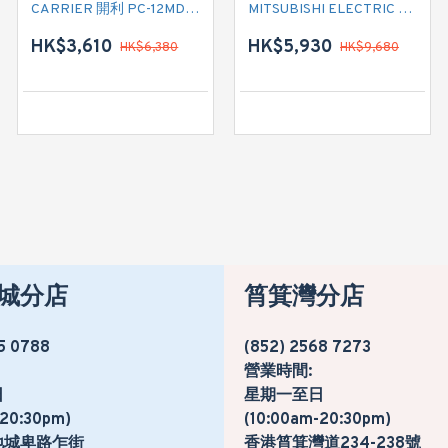
CARRIER 開利 PC-12MDK 匹半 移動式冷氣機 (附遙控)
MITSUBISHI ELECTRIC 三菱電機 MSZ-GS12VF 匹半冷暖型 掛牆分體式
CARRIER 開利 PC09MDK 一匹 移動式淨冷型冷氣機 (附遙控)
HK$3,610
HK$2,880
HK$5,930
HK$6,380
HK$4,780
HK$9,680
城分店
筲箕灣分店
5 0788
(852) 2568 7273
營業時間:
日
星期一至日
-20:30pm)
(10:00am-20:30pm)
地城卑路乍街
香港筲箕灣道234-238號