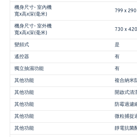
機身尺寸- 室內機
799 x 290
寬x高x深(毫米)
機身尺寸- 室外機
730 x 420
寬x高x深(毫米)
變頻式
是
遙控器
有
獨立抽濕功能
有
其他功能
複合納米
其他功能
開啟式清潔
其他功能
防霉過濾網
其他功能
微粒捕捉過
其他功能
靜電抗菌酵