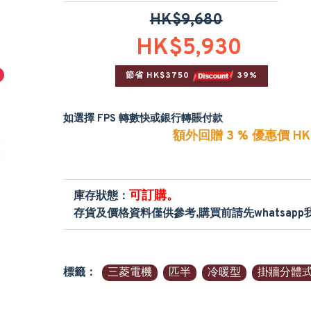
HK$9,680
HK$5,930
節省 HK$3750 
 39%
如選擇 FPS 轉數快或銀行轉賬付款
額外回贈 3 % 優惠價 HK$
可訂購。
庫存狀態：
存貨及價格資料僅供參考,購買前請先whatsap
標籤：
三菱電機
匹半
冷暖型
掛牆分體