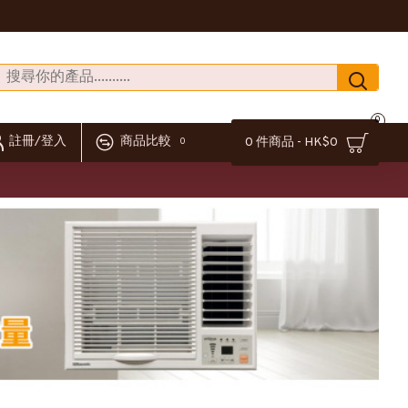
0
註冊/登入
商品比較
0 件商品 - HK$0
0