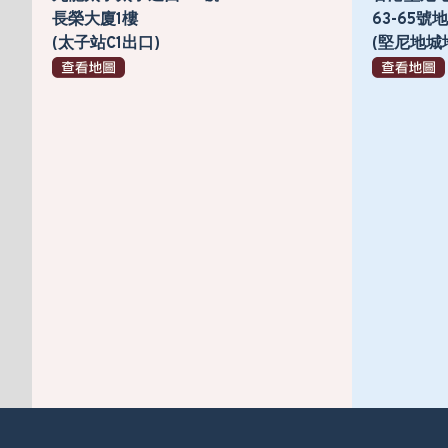
長榮大廈1樓
63-65
(太子站C1出口)
(堅尼地城