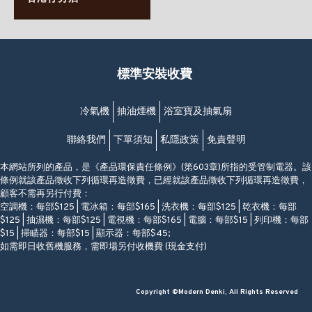
63-65號地下及閣樓
星期一至日
(堅尼地城地鐵站B出口)
(10:00am-20:30pm)
(852) 2461 4288
香港筲箕灣道234-238號
營業時間:
福昇大廈地下至2樓
星期一至日
(西灣河地鐵站B出口)
(10:00am-20:30pm)
標準安裝收費
香港香港仔成都道20-28號
添喜大廈(香港仔)2字樓
(黃竹坑地鐵站轉4M專線小巴)
冷氣機
抽油煙機
浴室寶及抽氣扇
聯絡我們
下單須知
私隱政策
免責聲明
本網站所列的產品，是《產品環保責任條例》(第603章)所指的受管制電器。該
條例就該產品徵收下列循環再造徵費，已經就該產品徵收下列循環再造徵費，
顧客不需再另行付費：
空調機：每部$125 | 電冰箱：每部$165 | 洗衣機：每部$125 | 乾衣機：每部
$125 | 抽濕機：每部$125 | 電視機：每部$165 | 電腦：每部$15 | 列印機：每部
$15 | 掃瞄器：每部$15 | 顯示器：每部$45;
如需即日收舊機服務，需即場另付收機費 (現金支付)
Copyright ©Modern Denki, All Rights Reserved