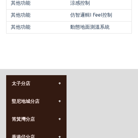
其他功能
涼感控制
其他功能
仿智邏輯I Feel控制
其他功能
動態地面測溫系統
太子分店
(852) 3690 8881
堅尼地城分店
營業時間:
星期一至日
(10:00am-20:30pm)
(852) 2555 0788
九龍太子太子道西141號
筲箕灣分店
營業時間:
長榮大廈1樓
星期一至日
(太子站C1出口)
(10:00am-20:30pm)
(852) 2568 7273
香港堅尼地城卑路乍街
香港仔分店
營業時間: