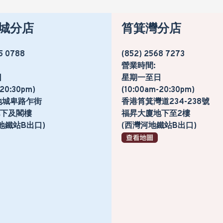
城分店
筲箕灣分店
5 0788
(852) 2568 7273
營業時間:
日
星期一至日
-20:30pm)
(10:00am-20:30pm)
地城卑路乍街
香港筲箕灣道234-238號
號地下及閣樓
福昇大廈地下至2樓
地鐵站B出口)
(西灣河地鐵站B出口)