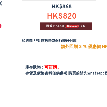
水
HK$868
HK$820
節省 HK$48 
 6%
如選擇 FPS 轉數快或銀行轉賬付款
額外回贈 3 % 優惠價 HK
可訂購。
庫存狀態：
存貨及價格資料僅供參考,購買前請先whatsap