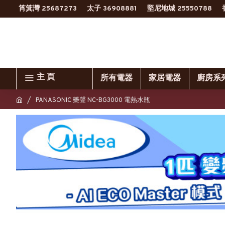
筲箕灣 25687273
太子 36908881
堅尼地城 25550788
主 頁
所有電器
家居電器
廚房系
PANASONIC 樂聲 NC-BG3000 電熱水瓶