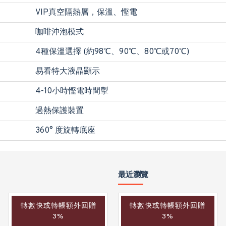
VIP真空隔熱層，保溫、慳電
咖啡沖泡模式
4種保溫選擇 (約98℃、90℃、80℃或70℃)
易看特大液晶顯示
4-10小時慳電時間掣
過熱保護裝置
360° 度旋轉底座
最近瀏覽
轉數快或轉帳額外回贈
轉數快或轉帳額外回贈
轉數快或轉帳額外回贈
3%
3%
3%