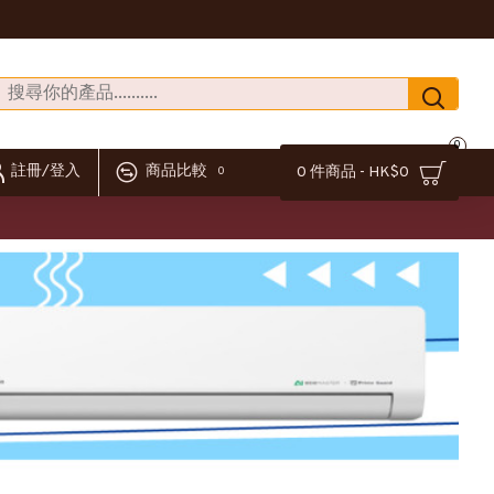
0
註冊/登入
商品比較
0 件商品 - HK$0
0