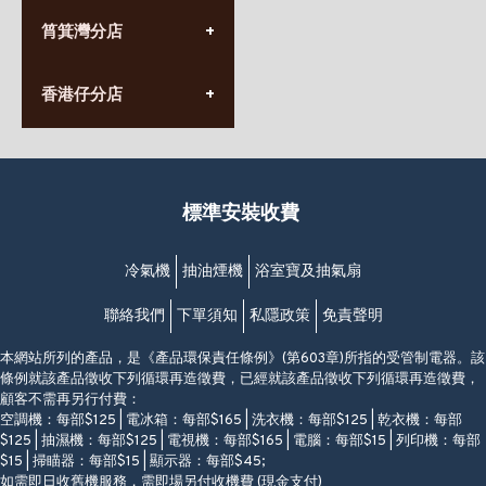
(10:00am-20:30pm)
(852) 2555 0788
九龍太子太子道西141號
筲箕灣分店
營業時間:
長榮大廈1樓
星期一至日
(太子站C1出口)
(10:00am-20:30pm)
(852) 2568 7273
香港堅尼地城卑路乍街
香港仔分店
營業時間:
63-65號地下及閣樓
星期一至日
(堅尼地城地鐵站B出口)
(10:00am-20:30pm)
(852) 2461 4288
香港筲箕灣道234-238號
營業時間:
福昇大廈地下至2樓
星期一至日
(西灣河地鐵站B出口)
(10:00am-20:30pm)
標準安裝收費
香港香港仔成都道20-28號
添喜大廈(香港仔)2字樓
(黃竹坑地鐵站轉4M專線小巴)
冷氣機
抽油煙機
浴室寶及抽氣扇
聯絡我們
下單須知
私隱政策
免責聲明
本網站所列的產品，是《產品環保責任條例》(第603章)所指的受管制電器。該
條例就該產品徵收下列循環再造徵費，已經就該產品徵收下列循環再造徵費，
顧客不需再另行付費：
空調機：每部$125 | 電冰箱：每部$165 | 洗衣機：每部$125 | 乾衣機：每部
$125 | 抽濕機：每部$125 | 電視機：每部$165 | 電腦：每部$15 | 列印機：每部
$15 | 掃瞄器：每部$15 | 顯示器：每部$45;
如需即日收舊機服務，需即場另付收機費 (現金支付)