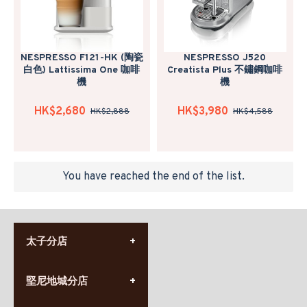
NESPRESSO F121-HK (陶瓷
NESPRESSO J520
白色) Lattissima One 咖啡
Creatista Plus 不鏽鋼咖啡
機
機
HK$2,680
HK$3,980
HK$2,888
HK$4,588
You have reached the end of the list.
太子分店
(852) 3690 8881
堅尼地城分店
營業時間:
星期一至日
(10:00am-20:30pm)