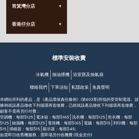
(852) 2555 0788
九龍太子太子道西141號
筲箕灣分店
營業時間:
長榮大廈1樓
星期一至日
(太子站C1出口)
(10:00am-20:30pm)
(852) 2568 7273
香港堅尼地城卑路乍街
香港仔分店
營業時間:
63-65號地下及閣樓
星期一至日
(堅尼地城地鐵站B出口)
(10:00am-20:30pm)
(852) 2461 4288
香港筲箕灣道234-238號
營業時間:
福昇大廈地下至2樓
星期一至日
(西灣河地鐵站B出口)
(10:00am-20:30pm)
標準安裝收費
香港香港仔成都道20-28號
添喜大廈(香港仔)2字樓
(黃竹坑地鐵站轉4M專線小巴)
冷氣機
抽油煙機
浴室寶及抽氣扇
聯絡我們
下單須知
私隱政策
免責聲明
本網站所列的產品，是《產品環保責任條例》(第603章)所指的受管制電器。該
條例就該產品徵收下列循環再造徵費，已經就該產品徵收下列循環再造徵費，
顧客不需再另行付費：
空調機：每部$125 | 電冰箱：每部$165 | 洗衣機：每部$125 | 乾衣機：每部
$125 | 抽濕機：每部$125 | 電視機：每部$165 | 電腦：每部$15 | 列印機：每部
$15 | 掃瞄器：每部$15 | 顯示器：每部$45;
如需即日收舊機服務，需即場另付收機費 (現金支付)