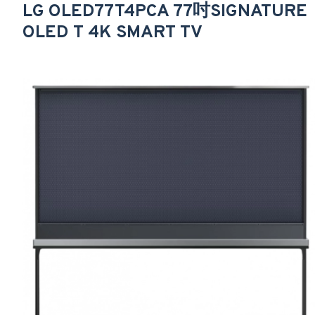
LG OLED77T4PCA 77吋SIGNATURE
OLED T 4K SMART TV