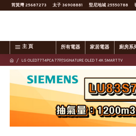
筲箕灣 25687273
太子 36908881
堅尼地城 25550788
主 頁
所有電器
家居電器
廚房系
LG OLED77T4PCA 77吋SIGNATURE OLED T 4K SMART TV