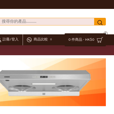
0
註冊/登入
商品比較
0 件商品 - HK$0
0