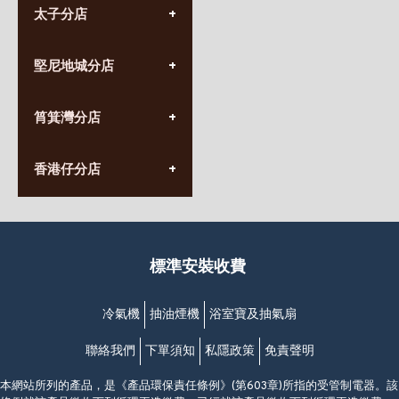
太子分店
(852) 3690 8881
堅尼地城分店
營業時間:
星期一至日
(10:00am-20:30pm)
(852) 2555 0788
九龍太子太子道西141號
筲箕灣分店
營業時間:
長榮大廈1樓
星期一至日
(太子站C1出口)
(10:00am-20:30pm)
(852) 2568 7273
香港堅尼地城卑路乍街
香港仔分店
營業時間:
63-65號地下及閣樓
星期一至日
(堅尼地城地鐵站B出口)
(10:00am-20:30pm)
(852) 2461 4288
香港筲箕灣道234-238號
營業時間:
福昇大廈地下至2樓
星期一至日
(西灣河地鐵站B出口)
(10:00am-20:30pm)
標準安裝收費
香港香港仔成都道20-28號
添喜大廈(香港仔)2字樓
(黃竹坑地鐵站轉4M專線小巴)
冷氣機
抽油煙機
浴室寶及抽氣扇
聯絡我們
下單須知
私隱政策
免責聲明
本網站所列的產品，是《產品環保責任條例》(第603章)所指的受管制電器。該