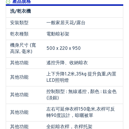
產品規格
洗/乾衣機
安裝類型
一般家居天花/露台
乾衣種類
電動晾衫架
機身尺寸 (寬
500 x 220 x 950
高深, 毫米)
其他功能
遙控升降、收納晾衣
上下升降1.2米,35kg 提升負重,內置
其他功能
LED照明燈
控制類型 : 無線遙控 , 顏色 : 鈦金色
其他功能
(淡銀)
左右可延伸衣桿150毫米,衣桿可反
其他功能
轉90度設計，晾曬被單
其他功能
全鋁晾衣桿，衣桿托架