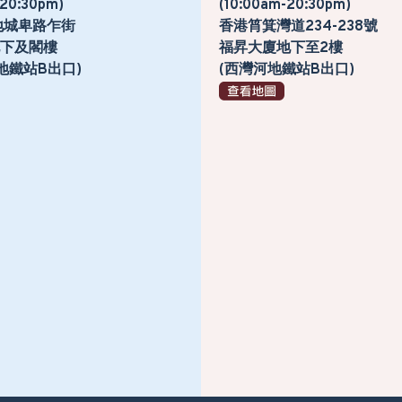
-20:30pm)
(10:00am-20:30pm)
地城卑路乍街
香港筲箕灣道234-238號
號地下及閣樓
福昇大廈地下至2樓
地鐵站B出口)
(西灣河地鐵站B出口)