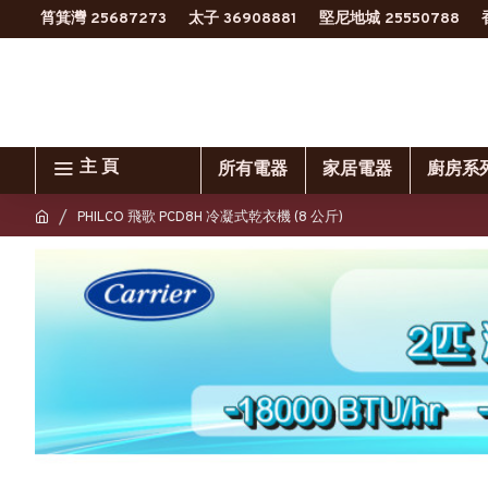
筲箕灣 25687273
太子 36908881
堅尼地城 25550788
主 頁
所有電器
家居電器
廚房系
PHILCO 飛歌 PCD8H 冷凝式乾衣機 (8 公斤)