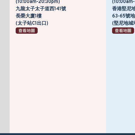
(10:00am-20:30pm)
(10:00am
九龍太子太子道西141號
香港堅尼
長榮大廈1樓
63-65
(太子站C1出口)
(堅尼地城