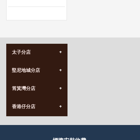
太子分店
(852) 3690 8881
堅尼地城分店
營業時間:
星期一至日
(10:00am-20:30pm)
(852) 2555 0788
九龍太子太子道西141號
筲箕灣分店
營業時間:
長榮大廈1樓
星期一至日
(太子站C1出口)
(10:00am-20:30pm)
(852) 2568 7273
香港堅尼地城卑路乍街
香港仔分店
營業時間:
63-65號地下及閣樓
星期一至日
(堅尼地城地鐵站B出口)
(10:00am-20:30pm)
(852) 2461 4288
香港筲箕灣道234-238號
營業時間:
福昇大廈地下至2樓
星期一至日
(西灣河地鐵站B出口)
(10:00am-20:30pm)