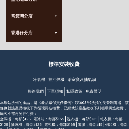
星期一至日
(10:00am-20:30pm)
(852) 2555 0788
九龍太子太子道西141號
筲箕灣分店
營業時間:
長榮大廈1樓
星期一至日
(太子站C1出口)
(10:00am-20:30pm)
(852) 2568 7273
香港堅尼地城卑路乍街
香港仔分店
營業時間:
63-65號地下及閣樓
星期一至日
(堅尼地城地鐵站B出口)
(10:00am-20:30pm)
(852) 2461 4288
香港筲箕灣道234-238號
營業時間:
福昇大廈地下至2樓
星期一至日
(西灣河地鐵站B出口)
(10:00am-20:30pm)
標準安裝收費
香港香港仔成都道20-28號
添喜大廈(香港仔)2字樓
(黃竹坑地鐵站轉4M專線小巴)
冷氣機
抽油煙機
浴室寶及抽氣扇
聯絡我們
下單須知
私隱政策
免責聲明
本網站所列的產品，是《產品環保責任條例》(第603章)所指的受管制電器。該
條例就該產品徵收下列循環再造徵費，已經就該產品徵收下列循環再造徵費，
顧客不需再另行付費：
空調機：每部$125 | 電冰箱：每部$165 | 洗衣機：每部$125 | 乾衣機：每部
$125 | 抽濕機：每部$125 | 電視機：每部$165 | 電腦：每部$15 | 列印機：每部