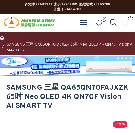
筲箕灣 25687273 太子 36908881 堅尼地城 25550788
香港仔 24614288
0
0
SAMSUNG 三星 QA65QN70FAJXZK 65吋 Neo QLED 4K QN70F Vision AI
SMART TV
SAMSUNG 三星 QA65QN70FAJXZK
65吋 Neo QLED 4K QN70F Vision
AI SMART TV
-33 %