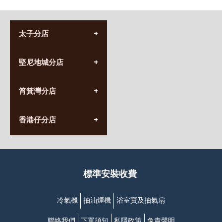
太子分店
(852) 3690 8881
堅尼地城分店
營業時間:
星期一至日
(10:00am-20:30pm)
(852) 2555 0788
九龍太子太子道西141號
筲箕灣分店
營業時間:
長榮大廈1樓
星期一至日
(太子站C1出口)
(10:00am-20:30pm)
(852) 2568 7273
香港堅尼地城卑路乍街
香港仔分店
營業時間:
63-65號地下及閣樓
星期一至日
(堅尼地城地鐵站B出口)
(10:00am-20:30pm)
(852) 2461 4288
香港筲箕灣道234-238號
營業時間:
福昇大廈地下至2樓
星期一至日
(西灣河地鐵站B出口)
(10:00am-20:30pm)
標準安裝收費
香港香港仔成都道20-28號
添喜大廈(香港仔)2字樓
(黃竹坑地鐵站轉4M專線小巴)
冷氣機
抽油煙機
浴室寶及抽氣扇
聯絡我們
下單須知
私隱政策
免責聲明