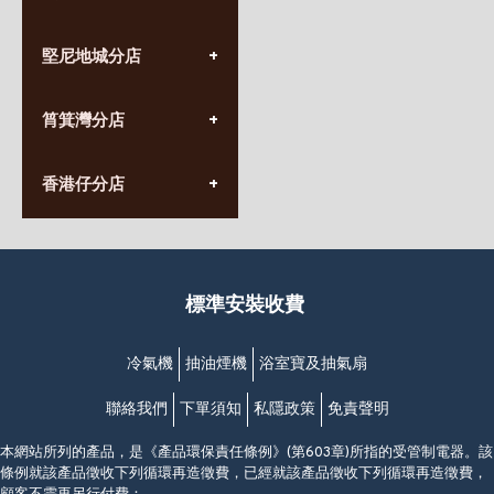
(852) 3690 8881
堅尼地城分店
營業時間:
星期一至日
(10:00am-20:30pm)
(852) 2555 0788
九龍太子太子道西141號
筲箕灣分店
營業時間:
長榮大廈1樓
星期一至日
(太子站C1出口)
(10:00am-20:30pm)
(852) 2568 7273
香港堅尼地城卑路乍街
香港仔分店
營業時間:
63-65號地下及閣樓
星期一至日
(堅尼地城地鐵站B出口)
(10:00am-20:30pm)
(852) 2461 4288
香港筲箕灣道234-238號
營業時間:
福昇大廈地下至2樓
星期一至日
(西灣河地鐵站B出口)
(10:00am-20:30pm)
標準安裝收費
香港香港仔成都道20-28號
添喜大廈(香港仔)2字樓
(黃竹坑地鐵站轉4M專線小巴)
冷氣機
抽油煙機
浴室寶及抽氣扇
聯絡我們
下單須知
私隱政策
免責聲明
本網站所列的產品，是《產品環保責任條例》(第603章)所指的受管制電器。該
條例就該產品徵收下列循環再造徵費，已經就該產品徵收下列循環再造徵費，