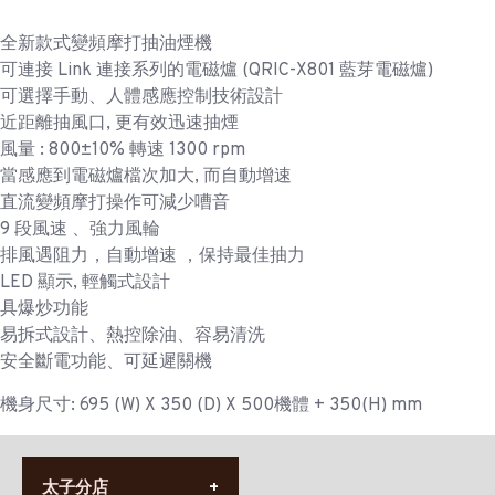
全新款式變頻摩打抽油煙機
可連接 Link 連接系列的電磁爐 (QRIC-X801 藍芽電磁爐)
可選擇手動、人體感應控制技術設計
近距離抽風口, 更有效迅速抽煙
風量 : 800±10% 轉速 1300 rpm
當感應到電磁爐檔次加大, 而自動增速
直流變頻摩打操作可減少嘈音
9 段風速 、強力風輪
排風遇阻力，自動增速 ，保持最佳抽力
LED 顯示, 輕觸式設計
具爆炒功能
易拆式設計、熱控除油、容易清洗
安全斷電功能、可延遲關機
機身尺寸: 695 (W) X 350 (D) X 500機體 + 350(H) mm
太子分店