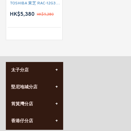
TOSHIBA 東芝 RAC-12G3CVRGR-HK1 匹半變頻淨冷窗口式冷氣機 (附遙控)
HK$5,380
HK$9,380
太子分店
(852) 3690 8881
堅尼地城分店
營業時間:
星期一至日
(10:00am-20:30pm)
(852) 2555 0788
九龍太子太子道西141號
筲箕灣分店
營業時間:
長榮大廈1樓
星期一至日
(太子站C1出口)
(10:00am-20:30pm)
(852) 2568 7273
香港堅尼地城卑路乍街
香港仔分店
營業時間:
63-65號地下及閣樓
星期一至日
(堅尼地城地鐵站B出口)