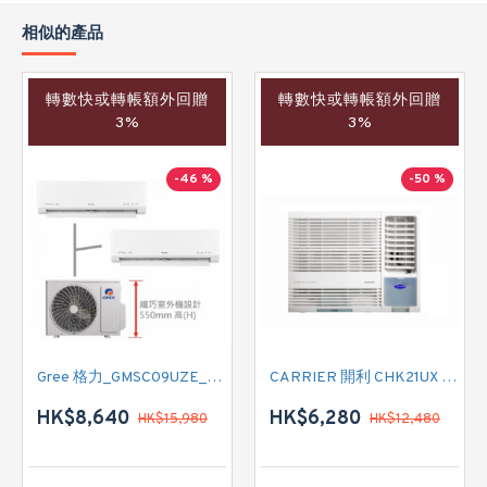
相似的產品
轉數快或轉帳額外回贈
轉數快或轉帳額外回贈
3%
3%
-46 %
-50 %
Gree 格力_GMSC09UZE_GMSC12UZE_GMSC18UZC_R32 掛牆變頻式1拖2分體冷氣機 (淨冷型)
CARRIER 開利 CHK21UX 二匹半 變頻淨冷窗口式冷氣機 (附遙控)
HK$8,640
HK$6,280
HK$15,980
HK$12,480