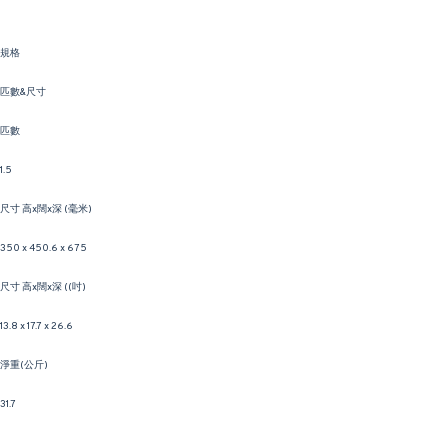
規格
匹數&尺寸
匹數
1.5
尺寸 高x闊x深 (毫米)
350 x 450.6 x 675
尺寸 高x闊x深 ((吋)
13.8 x 17.7 x 26.6
淨重(公斤)
31.7