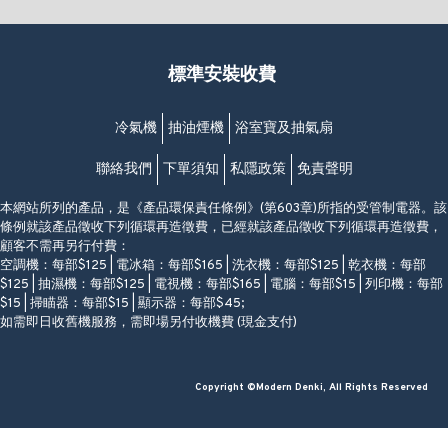
(10:00am-20:30pm)
(852) 2461 4288
香港筲箕灣道234-238號
營業時間:
福昇大廈地下至2樓
星期一至日
(西灣河地鐵站B出口)
(10:00am-20:30pm)
標準安裝收費
香港香港仔成都道20-28號
添喜大廈(香港仔)2字樓
(黃竹坑地鐵站轉4M專線小巴)
冷氣機
抽油煙機
浴室寶及抽氣扇
聯絡我們
下單須知
私隱政策
免責聲明
本網站所列的產品，是《產品環保責任條例》(第603章)所指的受管制電器。該
條例就該產品徵收下列循環再造徵費，已經就該產品徵收下列循環再造徵費，
顧客不需再另行付費：
空調機：每部$125 | 電冰箱：每部$165 | 洗衣機：每部$125 | 乾衣機：每部
$125 | 抽濕機：每部$125 | 電視機：每部$165 | 電腦：每部$15 | 列印機：每部
$15 | 掃瞄器：每部$15 | 顯示器：每部$45;
如需即日收舊機服務，需即場另付收機費 (現金支付)
Copyright ©Modern Denki, All Rights Reserved