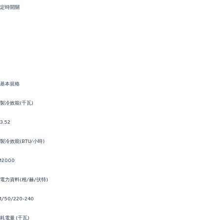
定時開關
基本規格
製冷效能(千瓦)
3.52
製冷效能(BTU/小時)
12000
電力資料(相/赫/伏特)
1/50/220-240
耗電量 (千瓦)