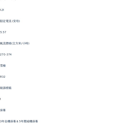
1.21
額定電流 (安培)
5.57
氣流體積(立方米/小時)
270-374
雪種
R32
能源標籤
1
保養
3年全機保養 & 5年壓縮機保養