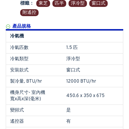
標籤：
東芝
匹半
淨冷型
窗口式
附遙控
產品規格
冷氣機
冷氣匹數
1.5 匹
冷氣類型
淨冷型
安裝款式
窗口式
製冷量, BTU/hr
12000 BTU/hr
機身尺寸- 室內機
450.6 x 350 x 675
寬x高x深(毫米)
變頻式
是
遙控器
有