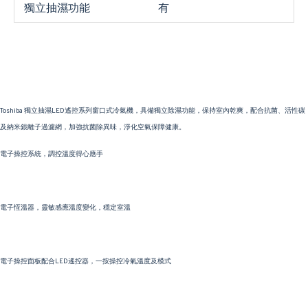
獨立抽濕功能
有
Toshiba 獨立抽濕LED遙控系列窗口式冷氣機，具備獨立除濕功能，保持室內乾爽，配合抗菌、活性碳
及納米銀離子過濾網，加強抗菌除異味，淨化空氣保障健康。
電子操控系統，調控溫度得心應手
電子恆溫器，靈敏感應溫度變化，穩定室溫
電子操控面板配合LED遙控器，一按操控冷氣溫度及模式