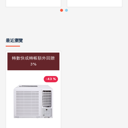
最近瀏覽
轉數快或轉帳額外回贈
3%
-43 %