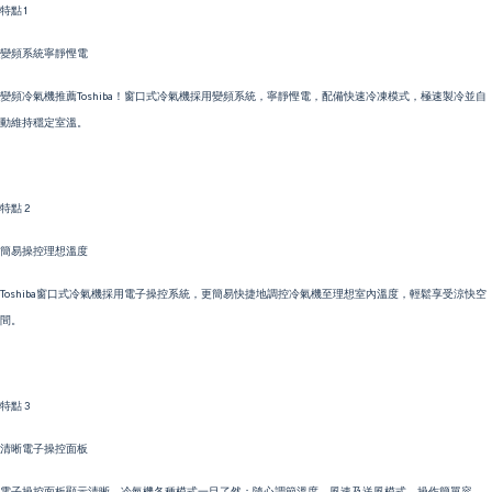
特點 1
變頻系統寧靜慳電
變頻冷氣機推薦Toshiba！窗口式冷氣機採用變頻系統，寧靜慳電，配備快速冷凍模式，極速製冷並自
動維持穩定室溫。
特點 2
簡易操控理想溫度
Toshiba窗口式冷氣機採用電子操控系統，更簡易快捷地調控冷氣機至理想室內溫度，輕鬆享受涼快空
間。
特點 3
清晰電子操控面板