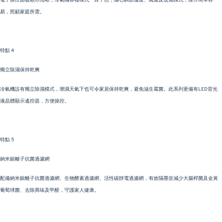
電子操控面板顯示清晰，冷氣機各種模式一目了然；隨心調節溫度、風速及送風模式，操作簡單容
易，照顧家庭所需。
特點 4
獨立除濕保持乾爽
冷氣機設有獨立除濕模式，潮濕天氣下也可令家居保持乾爽，避免滋生霉菌。此系列更備有LED背光
液晶體顯示遙控器，方便操控。
特點 5
納米銀離子抗菌過濾網
配備納米銀離子抗菌過濾網、生物酵素過濾網、活性碳靜電過濾網，有效隔塵並減少大腸桿菌及金黃
葡萄球菌、去除異味及甲醛，守護家人健康。