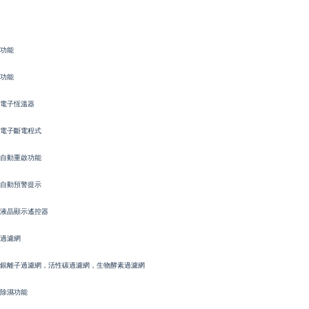
功能
功能
電子恆溫器
電子斷電程式
自動重啟功能
自動預警提示
液晶顯示遙控器
過濾網
銀離子過濾網，活性碳過濾網，生物酵素過濾網
除濕功能