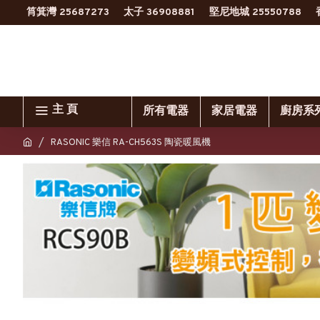
筲箕灣 25687273
太子 36908881
堅尼地城 25550788
主 頁
所有電器
家居電器
廚房系
RASONIC 樂信 RA-CH563S 陶瓷暖風機