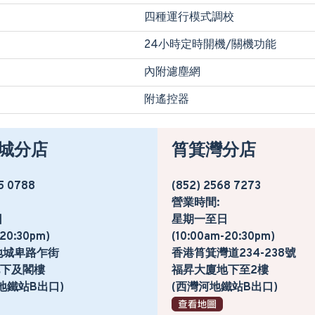
四種運行模式調校
24小時定時開機/關機功能
內附濾塵網
附遙控器
城分店
筲箕灣分店
5 0788
(852) 2568 7273
營業時間:
日
星期一至日
-20:30pm)
(10:00am-20:30pm)
地城卑路乍街
香港筲箕灣道234-238號
號地下及閣樓
福昇大廈地下至2樓
地鐵站B出口)
(西灣河地鐵站B出口)