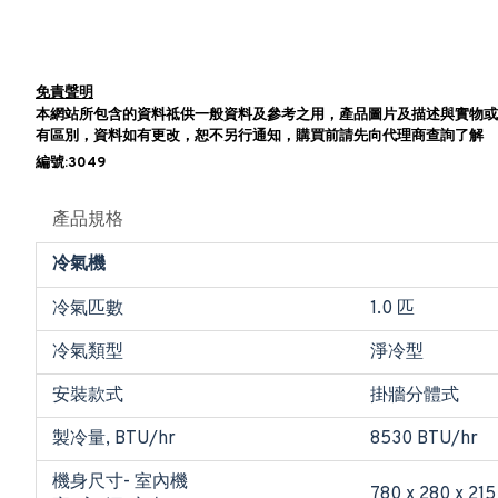
免責聲明
本網站所包含的資料祗供一般資料及參考之用，產品圖片及描述與實物或
有區別，資料如有更改，恕不另行通知，購買前請先向代理商查詢了解
編號:3049
產品規格
冷氣機
冷氣匹數
1.0 匹
冷氣類型
淨冷型
安裝款式
掛牆分體式
製冷量, BTU/hr
8530 BTU/hr
機身尺寸- 室內機
780 x 280 x 215