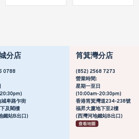
城分店
筲箕灣分店
5 0788
(852) 2568 7273
營業時間:
日
星期一至日
-20:30pm)
(10:00am-20:30pm)
地城卑路乍街
香港筲箕灣道234-238號
號地下及閣樓
福昇大廈地下至2樓
地鐵站B出口)
(西灣河地鐵站B出口)