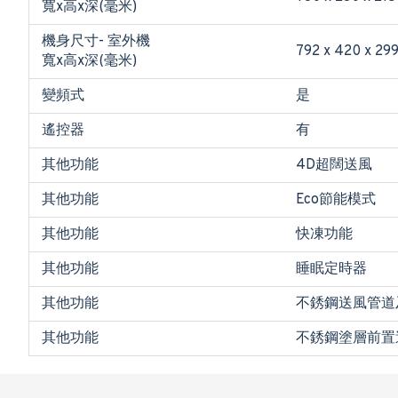
寬x高x深(毫米)
機身尺寸- 室外機
792 x 420 x 29
寬x高x深(毫米)
變頻式
是
遙控器
有
其他功能
4D超闊送風
其他功能
Eco節能模式
其他功能
快凍功能
其他功能
睡眠定時器
其他功能
不銹鋼送風管道
其他功能
不銹鋼塗層前置