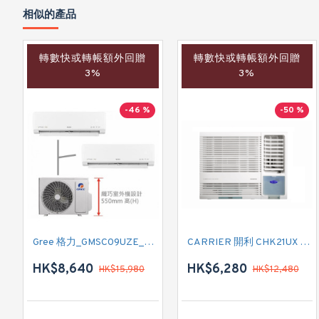
相似的產品
轉數快或轉帳額外回贈
轉數快或轉帳額外回贈
3%
3%
-46 %
-50 %
Gree 格力_GMSC09UZE_GMSC12UZE_GMSC18UZC_R32 掛牆變頻式1拖2分體冷氣機 (淨冷型)
CARRIER 開利 CHK21UX 二匹半 變頻淨冷窗口式冷氣機 (附遙控)
HK$8,640
HK$6,280
HK$15,980
HK$12,480