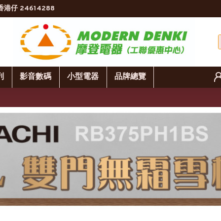
香港仔 24614288
列
影音數碼
小型電器
品牌總覽