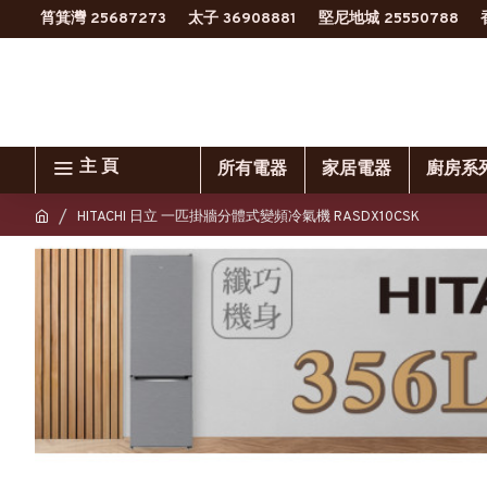
筲箕灣 25687273
太子 36908881
堅尼地城 25550788
主 頁
所有電器
家居電器
廚房系
HITACHI 日立 一匹掛牆分體式變頻冷氣機 RASDX10CSK