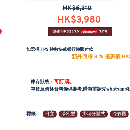
HK$6,310
HK$3,980
節省 HK$2330 
 37%
如選擇 FPS 轉數快或銀行轉賬付款
額外回贈 3 % 優惠價 HK$
可訂購。
庫存狀態：
存貨及價格資料僅供參考,購買前請先whatsap
標籤：
日立
淨冷型
掛牆分體式
冷氣機