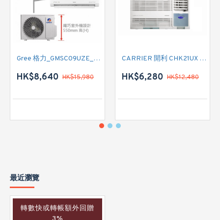
Gree 格力_GMSC09UZE_GMSC12UZE_GMSC18UZC_R32 掛牆變頻式1拖2分體冷氣機 (淨冷型)
CARRIER 開利 CHK21UX 二匹半 變頻淨冷窗口式冷氣機 (附遙控)
HK$8,640
HK$6,280
HK$15,980
HK$12,480
最近瀏覽
轉數快或轉帳額外回贈
3%