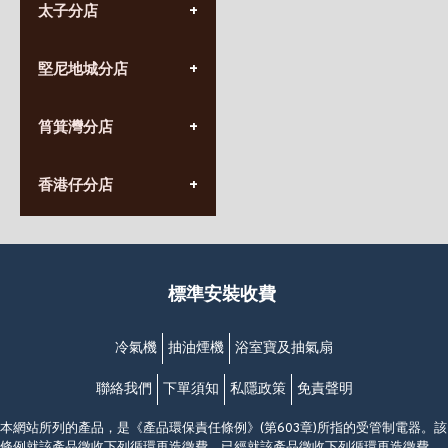
太子分店
(852) 3690 8881
堅尼地城分店
營業時間:
星期一至日
(10:00am-20:30pm)
(852) 2555 0788
九龍太子太子道西141號
筲箕灣分店
營業時間:
長榮大廈1樓
星期一至日
(太子站C1出口)
(10:00am-20:30pm)
(852) 2568 7273
香港堅尼地城卑路乍街
香港仔分店
營業時間:
63-65號地下及閣樓
星期一至日
(堅尼地城地鐵站B出口)
(10:00am-20:30pm)
(852) 2461 4288
香港筲箕灣道234-238號
營業時間:
福昇大廈地下至2樓
星期一至日
(西灣河地鐵站B出口)
(10:00am-20:30pm)
標準安裝收費
香港香港仔成都道20-28號
添喜大廈(香港仔)2字樓
(黃竹坑地鐵站轉4M專線小巴)
冷氣機
抽油煙機
浴室寶及抽氣扇
聯絡我們
下單須知
私隱政策
免責聲明
本網站所列的產品，是《產品環保責任條例》(第603章)所指的受管制電器。該