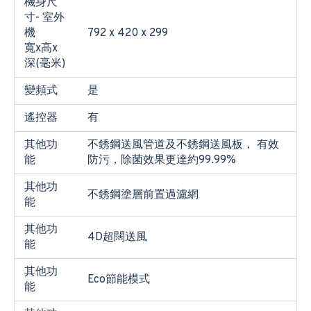
機身尺
寸- 室外
機
792 x 420 x 299
寬x高x
深(毫米)
變頻式
是
遙控器
有
其他功
不銹鋼送風管道及不銹鋼送風板， 有效
能
防污，除菌效果更達約99.99%
其他功
不銹鋼塗層前置過濾網
能
其他功
4D超闊送風
能
其他功
Eco節能模式
能