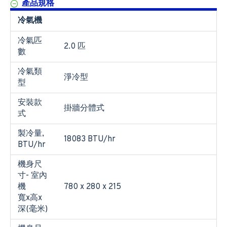
產品規格
冷氣機
冷氣匹
2.0 匹
數
冷氣類
淨冷型
型
安裝款
掛牆分體式
式
製冷量,
18083 BTU/hr
BTU/hr
機身尺
寸- 室內
機
780 x 280 x 215
寬x高x
深(毫米)