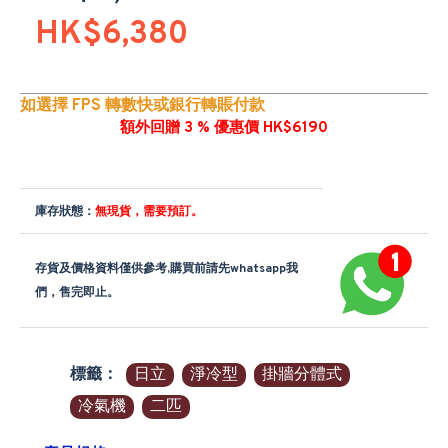
HK$6,380
如選擇 FPS 轉數快或銀行轉賬付款
額外回贈 3 % 優惠價 HK$6190
庫存狀態：
無現貨，需要預訂。
存貨及價格資料僅供參考,購買前請先whatsapp我
們，售完即止。
標籤：
日立
淨冷型
掛牆分體式
冷氣機
二匹