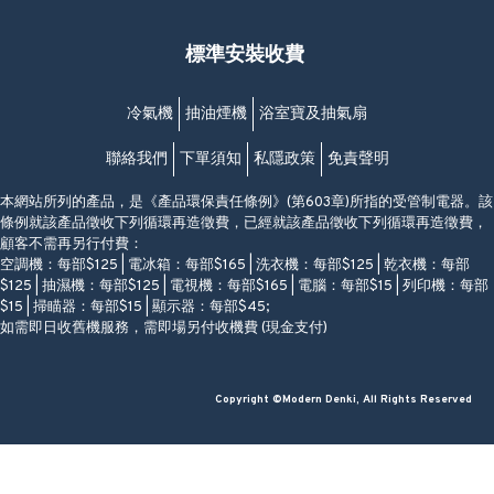
福昇大廈地下至2樓
星期一至日
(西灣河地鐵站B出口)
(10:00am-20:30pm)
標準安裝收費
香港香港仔成都道20-28號
添喜大廈(香港仔)2字樓
(黃竹坑地鐵站轉4M專線小巴)
冷氣機
抽油煙機
浴室寶及抽氣扇
聯絡我們
下單須知
私隱政策
免責聲明
本網站所列的產品，是《產品環保責任條例》(第603章)所指的受管制電器。該
條例就該產品徵收下列循環再造徵費，已經就該產品徵收下列循環再造徵費，
顧客不需再另行付費：
空調機：每部$125 | 電冰箱：每部$165 | 洗衣機：每部$125 | 乾衣機：每部
$125 | 抽濕機：每部$125 | 電視機：每部$165 | 電腦：每部$15 | 列印機：每部
$15 | 掃瞄器：每部$15 | 顯示器：每部$45;
如需即日收舊機服務，需即場另付收機費 (現金支付)
Copyright ©Modern Denki, All Rights Reserved