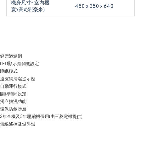
機身尺寸- 室內機
450 x 350 x 640
寬x高x深(毫米)
健康過濾網
LED顯示燈開關設定
睡眠模式
過濾網清潔提示燈
自動運行模式
開關時間設定
獨立抽濕功能
環保防銹塗層
3年全機及5年壓縮機保用(由三菱電機提供)
無線遙控及鍵盤鎖