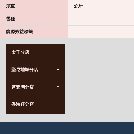
淨重
公斤
雪種
能源效益標籤
太子分店
(852) 3690 8881
堅尼地城分店
營業時間:
星期一至日
(10:00am-20:30pm)
(852) 2555 0788
九龍太子太子道西141號
筲箕灣分店
營業時間:
長榮大廈1樓
星期一至日
(太子站C1出口)
(10:00am-20:30pm)
(852) 2568 7273
香港堅尼地城卑路乍街
香港仔分店
營業時間:
63-65號地下及閣樓
星期一至日
(堅尼地城地鐵站B出口)
(10:00am-20:30pm)
(852) 2461 4288
香港筲箕灣道234-238號
營業時間:
福昇大廈地下至2樓
星期一至日
(西灣河地鐵站B出口)
(10:00am-20:30pm)