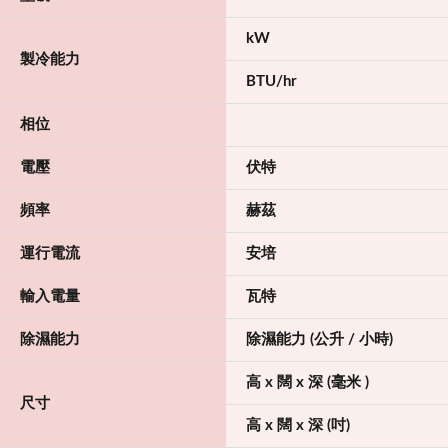
kW
製冷能力
BTU/hr
相位
電壓
伏特
頻率
赫茲
運行電流
安培
輸入電量
瓦特
除濕能力
除濕能力 (公升 / 小時)
高 x 闊 x 深 (毫米 )
尺寸
高 x 闊 x 深 (吋)