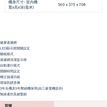
機身尺寸- 室內機
560 x 375 x 708
寬x高x深(毫米)
健康過濾網
LED顯示燈開關設定
睡眠模式
過濾網清潔提示燈
自動運行模式
開關時間設定
獨立抽濕功能
環保防銹塗層
3年全機及5年壓縮機保用(由三菱電機提供)
無線遙控及鍵盤鎖
型號