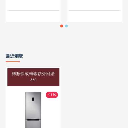
最近瀏覽
轉數快或轉帳額外回贈
3%
-11 %