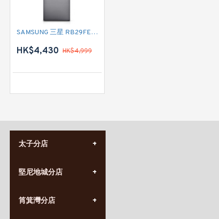
SAMSUNG 三星 RB29FERNCSS 雙門雪櫃
HK$4,430
HK$4,999
太子分店
(852) 3690 8881
堅尼地城分店
營業時間:
星期一至日
(10:00am-20:30pm)
(852) 2555 0788
九龍太子太子道西141號
筲箕灣分店
營業時間:
長榮大廈1樓
星期一至日
(太子站C1出口)
(10:00am-20:30pm)