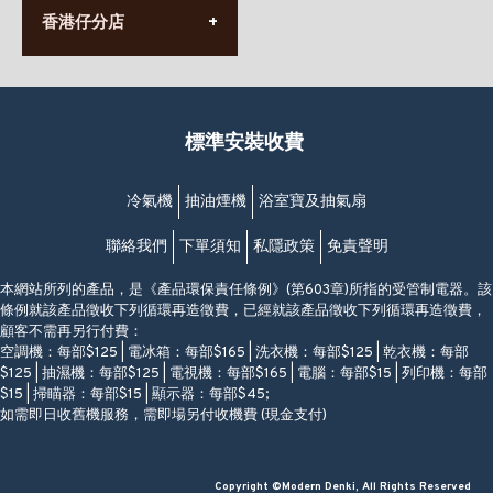
(852) 2568 7273
香港堅尼地城卑路乍街
香港仔分店
營業時間:
63-65號地下及閣樓
星期一至日
(堅尼地城地鐵站B出口)
(10:00am-20:30pm)
(852) 2461 4288
香港筲箕灣道234-238號
營業時間:
福昇大廈地下至2樓
星期一至日
(西灣河地鐵站B出口)
(10:00am-20:30pm)
標準安裝收費
香港香港仔成都道20-28號
添喜大廈(香港仔)2字樓
(黃竹坑地鐵站轉4M專線小巴)
冷氣機
抽油煙機
浴室寶及抽氣扇
聯絡我們
下單須知
私隱政策
免責聲明
本網站所列的產品，是《產品環保責任條例》(第603章)所指的受管制電器。該
條例就該產品徵收下列循環再造徵費，已經就該產品徵收下列循環再造徵費，
顧客不需再另行付費：
空調機：每部$125 | 電冰箱：每部$165 | 洗衣機：每部$125 | 乾衣機：每部
$125 | 抽濕機：每部$125 | 電視機：每部$165 | 電腦：每部$15 | 列印機：每部
$15 | 掃瞄器：每部$15 | 顯示器：每部$45;
如需即日收舊機服務，需即場另付收機費 (現金支付)
Copyright ©Modern Denki, All Rights Reserved