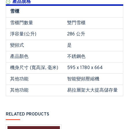
產品規格
雪櫃
雪櫃門數量
雙門雪櫃
淨容量(公升)
286 公升
變頻式
是
產品顏色
不銹鋼色
機身尺寸 (寬高深, 毫米)
595 x 1780 x 664
其他功能
智能變頻壓縮機
其他功能
易拉層架大大提高儲存量
RELATED PRODUCTS