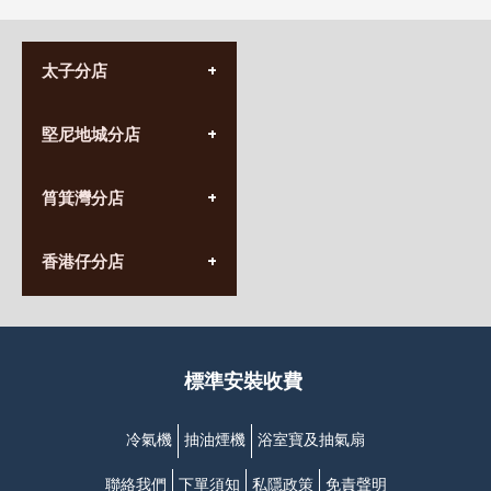
太子分店
(852) 3690 8881
堅尼地城分店
營業時間:
星期一至日
(10:00am-20:30pm)
(852) 2555 0788
九龍太子太子道西141號
筲箕灣分店
營業時間:
長榮大廈1樓
星期一至日
(太子站C1出口)
(10:00am-20:30pm)
(852) 2568 7273
香港堅尼地城卑路乍街
香港仔分店
營業時間:
63-65號地下及閣樓
星期一至日
(堅尼地城地鐵站B出口)
(10:00am-20:30pm)
(852) 2461 4288
香港筲箕灣道234-238號
營業時間:
福昇大廈地下至2樓
星期一至日
(西灣河地鐵站B出口)
(10:00am-20:30pm)
標準安裝收費
香港香港仔成都道20-28號
添喜大廈(香港仔)2字樓
(黃竹坑地鐵站轉4M專線小巴)
冷氣機
抽油煙機
浴室寶及抽氣扇
聯絡我們
下單須知
私隱政策
免責聲明