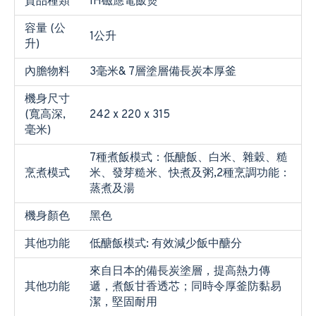
貨品種類
IH磁應電飯煲
容量 (公
1公升
升)
內膽物料
3毫米& 7層塗層備長炭本厚釜
機身尺寸
(寬高深,
242 x 220 x 315
毫米)
7種煮飯模式：低醣飯、白米、雜穀、糙
烹煮模式
米、發芽糙米、快煮及粥,2種烹調功能：
蒸煮及湯
機身顏色
黑色
其他功能
低醣飯模式: 有效減少飯中醣分
來自日本的備長炭塗層，提高熱力傳
其他功能
遞，煮飯甘香透芯；同時令厚釜防黏易
潔，堅固耐用