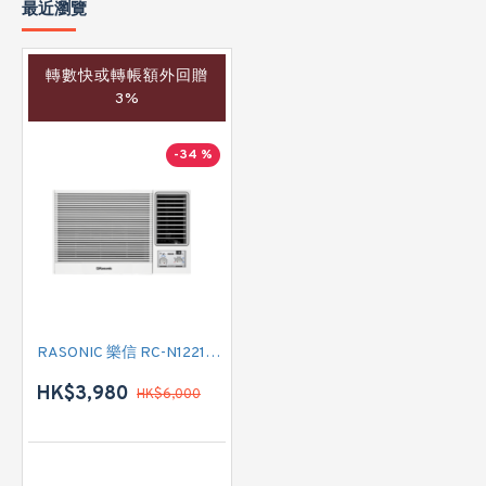
最近瀏覽
轉數快或轉帳額外回贈
3%
-34 %
RASONIC 樂信 RC-N1221V 匹半 R32雪種 淨冷窗口式冷氣機
HK$3,980
HK$6,000