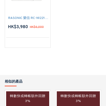
RASONIC 樂信 RC-N1221V 匹半 R32雪種 淨冷窗口式冷氣機
HK$3,980
HK$6,000
相似的產品
轉數快或轉帳額外回贈
轉數快或轉帳額外回贈
3%
3%