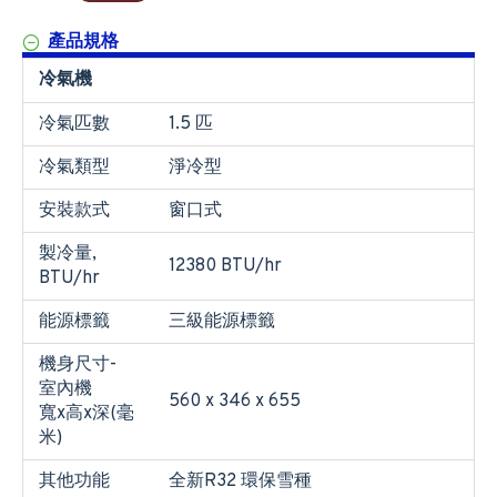
產品規格
冷氣機
冷氣匹數
1.5 匹
冷氣類型
淨冷型
安裝款式
窗口式
製冷量,
12380 BTU/hr
BTU/hr
能源標籤
三級能源標籤
機身尺寸-
室內機
560 x 346 x 655
寬x高x深(毫
米)
其他功能
全新R32 環保雪種