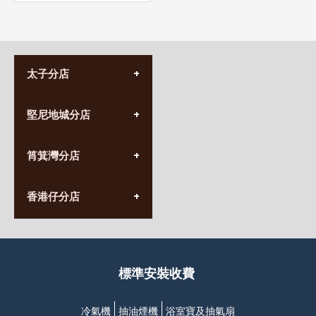
太子分店
(852) 3690 8881
堅尼地城分店
營業時間:
星期一至日
(10:00am-20:30pm)
(852) 2555 0788
九龍太子太子道西141號
筲箕灣分店
營業時間:
長榮大廈1樓
星期一至日
(太子站C1出口)
(10:00am-20:30pm)
(852) 2568 7273
香港堅尼地城卑路乍街
香港仔分店
營業時間:
63-65號地下及閣樓
星期一至日
(堅尼地城地鐵站B出口)
(10:00am-20:30pm)
(852) 2461 4288
香港筲箕灣道234-238號
營業時間:
福昇大廈地下至2樓
星期一至日
(西灣河地鐵站B出口)
(10:00am-20:30pm)
標準安裝收費
香港香港仔成都道20-28號
添喜大廈(香港仔)2字樓
(黃竹坑地鐵站轉4M專線小巴)
冷氣機
抽油煙機
浴室寶及抽氣扇