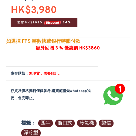
HK$3,980
節省 HK$2020 
 34%
如選擇 FPS 轉數快或銀行轉賬付款
額外回贈 3 % 優惠價 HK$3860
庫存狀態：
無現貨，需要預訂。
存貨及價格資料僅供參考,購買前請先whatsapp我
們，售完即止。
標籤：
匹半
窗口式
冷氣機
樂信
淨冷型