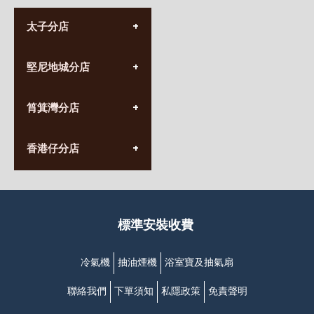
太子分店
(852) 3690 8881
堅尼地城分店
營業時間:
星期一至日
(10:00am-20:30pm)
(852) 2555 0788
九龍太子太子道西141號
筲箕灣分店
營業時間:
長榮大廈1樓
星期一至日
(太子站C1出口)
(10:00am-20:30pm)
(852) 2568 7273
香港堅尼地城卑路乍街
香港仔分店
營業時間:
63-65號地下及閣樓
星期一至日
(堅尼地城地鐵站B出口)
(10:00am-20:30pm)
(852) 2461 4288
香港筲箕灣道234-238號
營業時間:
福昇大廈地下至2樓
星期一至日
(西灣河地鐵站B出口)
(10:00am-20:30pm)
標準安裝收費
香港香港仔成都道20-28號
添喜大廈(香港仔)2字樓
(黃竹坑地鐵站轉4M專線小巴)
冷氣機
抽油煙機
浴室寶及抽氣扇
聯絡我們
下單須知
私隱政策
免責聲明