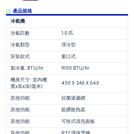
產品規格
冷氣機
冷氣匹數
1.0 匹
冷氣類型
淨冷型
安裝款式
窗口式
製冷量, BTU/hr
9100 BTU/hr
機身尺寸- 室內機
450 X 346 X 640
寬x高x深(毫米)
其他功能
抗菌過濾網
其他功能
藍鑽散熱器
其他功能
可拆式清洗面板
其他功能
R32 環保雪種