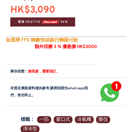
HK$3,090
節省 HK$1710 
 36%
如選擇 FPS 轉數快或銀行轉賬付款
額外回贈 3 % 優惠價 HK$3000
庫存狀態：
無現貨，需要預訂。
存貨及價格資料僅供參考,購買前請先whatsapp我
們，售完即止。
標籤：
一匹
窗口式
冷氣機
樂信
淨冷型