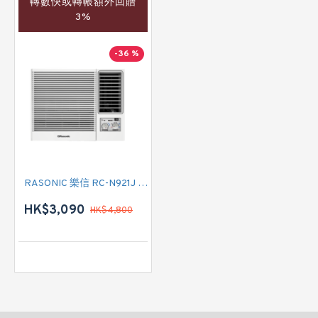
轉數快或轉帳額外回贈
3%
-36 %
RASONIC 樂信 RC-N921J 一匹 R32雪種 淨冷窗口式冷氣機
HK$3,090
HK$4,800