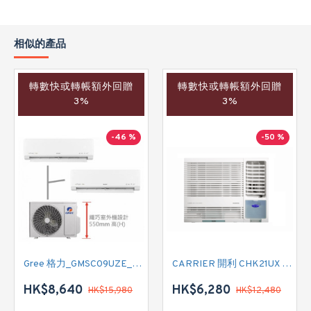
相似的產品
轉數快或轉帳額外回贈
轉數快或轉帳額外回贈
3%
3%
-46 %
-50 %
Gree 格力_GMSC09UZE_GMSC12UZE_GMSC18UZC_R32 掛牆變頻式1拖2分體冷氣機 (淨冷型)
CARRIER 開利 CHK21UX 二匹半 變頻淨冷窗口式冷氣機 (附遙控)
HK$8,640
HK$6,280
HK$15,980
HK$12,480