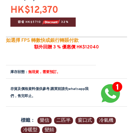
HK$12,370
節省 HK$5710 
 32%
如選擇 FPS 轉數快或銀行轉賬付款
額外回贈 3 % 優惠價 HK$12040
庫存狀態：
無現貨，需要預訂。
存貨及價格資料僅供參考,購買前請先whatsapp我
們，售完即止。
標籤：
樂信
二匹半
窗口式
冷氣機
冷暖型
變頻