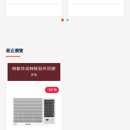
最近瀏覽
轉數快或轉帳額外回贈
3%
-32 %