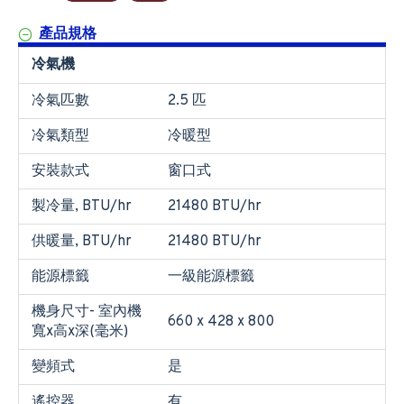
產品規格
冷氣機
冷氣匹數
2.5 匹
冷氣類型
冷暖型
安裝款式
窗口式
製冷量, BTU/hr
21480 BTU/hr
供暖量, BTU/hr
21480 BTU/hr
能源標籤
一級能源標籤
機身尺寸- 室內機
660 x 428 x 800
寬x高x深(毫米)
變頻式
是
遙控器
有