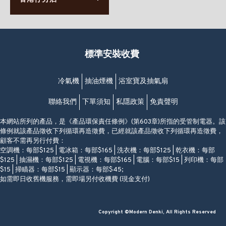
63-65號地下及閣樓
星期一至日
(堅尼地城地鐵站B出口)
(10:00am-20:30pm)
(852) 2461 4288
香港筲箕灣道234-238號
營業時間:
福昇大廈地下至2樓
星期一至日
(西灣河地鐵站B出口)
(10:00am-20:30pm)
標準安裝收費
香港香港仔成都道20-28號
添喜大廈(香港仔)2字樓
(黃竹坑地鐵站轉4M專線小巴)
冷氣機
抽油煙機
浴室寶及抽氣扇
聯絡我們
下單須知
私隱政策
免責聲明
本網站所列的產品，是《產品環保責任條例》(第603章)所指的受管制電器。該
條例就該產品徵收下列循環再造徵費，已經就該產品徵收下列循環再造徵費，
顧客不需再另行付費：
空調機：每部$125 | 電冰箱：每部$165 | 洗衣機：每部$125 | 乾衣機：每部
$125 | 抽濕機：每部$125 | 電視機：每部$165 | 電腦：每部$15 | 列印機：每部
$15 | 掃瞄器：每部$15 | 顯示器：每部$45;
如需即日收舊機服務，需即場另付收機費 (現金支付)
Copyright ©Modern Denki, All Rights Reserved