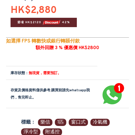
HK$2,880
節省 HK$2120 
 42%
如選擇 FPS 轉數快或銀行轉賬付款
額外回贈 3 % 優惠價 HK$2800
庫存狀態：
無現貨，需要預訂。
存貨及價格資料僅供參考,購買前請先whatsapp我
們，售完即止。
標籤：
樂信
1匹
窗口式
冷氣機
淨冷型
附遙控