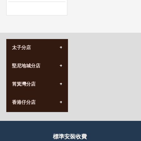
太子分店
(852) 3690 8881
堅尼地城分店
營業時間:
星期一至日
(10:00am-20:30pm)
(852) 2555 0788
九龍太子太子道西141號
筲箕灣分店
營業時間:
長榮大廈1樓
星期一至日
(太子站C1出口)
(10:00am-20:30pm)
(852) 2568 7273
香港堅尼地城卑路乍街
香港仔分店
營業時間:
63-65號地下及閣樓
星期一至日
(堅尼地城地鐵站B出口)
(10:00am-20:30pm)
(852) 2461 4288
香港筲箕灣道234-238號
營業時間:
福昇大廈地下至2樓
星期一至日
(西灣河地鐵站B出口)
(10:00am-20:30pm)
標準安裝收費
香港香港仔成都道20-28號