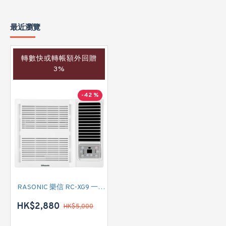
最近瀏覽
轉數快或轉帳額外回贈
3%
-42 %
RASONIC 樂信 RC-XG9 一匹 淨冷型窗口式冷氣機 (附遙控)
HK$2,880
HK$5,000