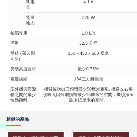
耗電
4.1 A
量
電量
875 W
輸入
抽濕作用
1.0 L/h
淨重
32.5 公斤
體積 (高 X 闊
350 x 450 x 580 毫米
X 深)
安裝高度要求
最少0.75米
電源插頭
13A三方腳插頭
室外機與障礙
機背後吹出口預留最少50厘米距離, 機身左右兩
物之間的最少
側吸入口分別預留最少15厘米的空間，機頂預留
散熱距離
最少15厘米的空間。
相似的產品