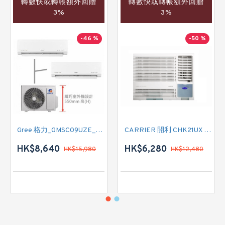
轉數快或轉帳額外回贈
轉數快或轉帳額外回贈
3%
3%
-46 %
-50 %
Gree 格力_GMSC09UZE_GMSC12UZE_GMSC18UZC_R32 掛牆變頻式1拖2分體冷氣機 (淨冷型)
CARRIER 開利 CHK21UX 二匹半 變頻淨冷窗口式冷氣機 (附遙控)
HK$8,640
HK$6,280
HK$15,980
HK$12,480