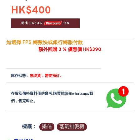
HK$400
節省 HK$48 
 11%
如選擇 FPS 轉數快或銀行轉賬付款
額外回贈 3 % 優惠價 HK$390
庫存狀態：
無現貨，需要預訂。
存貨及價格資料僅供參考,購買前請先whatsapp我
們，售完即止。
標籤：
樂信
蒸氣掛燙機