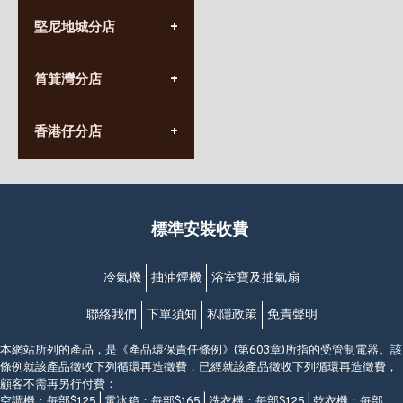
(852) 3690 8881
堅尼地城分店
營業時間:
星期一至日
(10:00am-20:30pm)
(852) 2555 0788
九龍太子太子道西141號
筲箕灣分店
營業時間:
長榮大廈1樓
星期一至日
(太子站C1出口)
(10:00am-20:30pm)
(852) 2568 7273
香港堅尼地城卑路乍街
香港仔分店
營業時間:
63-65號地下及閣樓
星期一至日
(堅尼地城地鐵站B出口)
(10:00am-20:30pm)
(852) 2461 4288
香港筲箕灣道234-238號
營業時間:
福昇大廈地下至2樓
星期一至日
(西灣河地鐵站B出口)
(10:00am-20:30pm)
標準安裝收費
香港香港仔成都道20-28號
添喜大廈(香港仔)2字樓
(黃竹坑地鐵站轉4M專線小巴)
冷氣機
抽油煙機
浴室寶及抽氣扇
聯絡我們
下單須知
私隱政策
免責聲明
本網站所列的產品，是《產品環保責任條例》(第603章)所指的受管制電器。該
條例就該產品徵收下列循環再造徵費，已經就該產品徵收下列循環再造徵費，
顧客不需再另行付費：
空調機：每部$125 | 電冰箱：每部$165 | 洗衣機：每部$125 | 乾衣機：每部