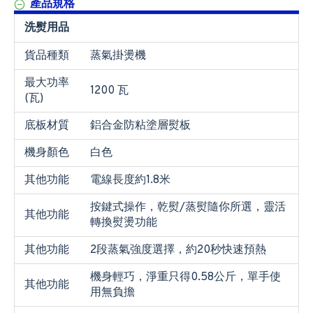
產品規格
洗熨用品
貨品種類
蒸氣掛燙機
最大功率
1200 瓦
(瓦)
底板材質
鋁合金防粘塗層熨板
機身顏色
白色
其他功能
電線長度約1.8米
按鍵式操作，乾熨/蒸熨隨你所選，靈活
其他功能
轉換熨燙功能
其他功能
2段蒸氣強度選擇，約20秒快速預熱
機身輕巧，淨重只得0.58公斤，單手使
其他功能
用無負擔