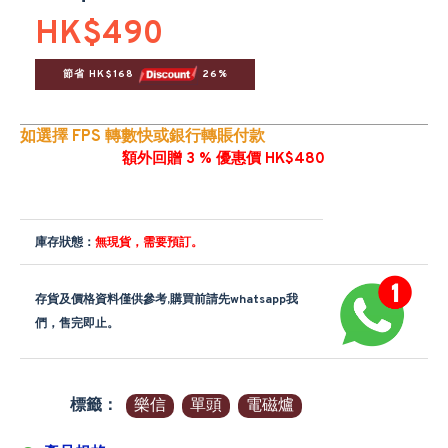
HK$490
節省 HK$168 
 26%
如選擇 FPS 轉數快或銀行轉賬付款
額外回贈 3 % 優惠價 HK$480
庫存狀態：
無現貨，需要預訂。
存貨及價格資料僅供參考,購買前請先whatsapp我
們，售完即止。
標籤：
樂信
單頭
電磁爐