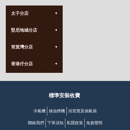
太子分店
(852) 3690 8881
堅尼地城分店
營業時間:
星期一至日
(10:00am-20:30pm)
(852) 2555 0788
九龍太子太子道西141號
筲箕灣分店
營業時間:
長榮大廈1樓
星期一至日
(太子站C1出口)
(10:00am-20:30pm)
(852) 2568 7273
香港堅尼地城卑路乍街
香港仔分店
營業時間:
63-65號地下及閣樓
星期一至日
(堅尼地城地鐵站B出口)
(10:00am-20:30pm)
(852) 2461 4288
香港筲箕灣道234-238號
營業時間:
福昇大廈地下至2樓
星期一至日
(西灣河地鐵站B出口)
(10:00am-20:30pm)
標準安裝收費
香港香港仔成都道20-28號
添喜大廈(香港仔)2字樓
(黃竹坑地鐵站轉4M專線小巴)
冷氣機
抽油煙機
浴室寶及抽氣扇
聯絡我們
下單須知
私隱政策
免責聲明