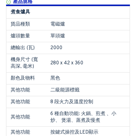
產品規格
煮食爐具
貨品種類
電磁爐
爐頭數量
單頭爐
總輸出 (瓦)
2000
機身尺寸 (寬
280 x 42 x 360
高深, 毫米)
顏色及物料
黑色
其他功能
二級能源標籤
其他功能
8 段火力及溫度控制
6 種自動功能: 火鍋、煎煮 、小
其他功能
炒、 煲湯、蒸煮及慢煮
其他功能
按鍵式操控及LED顯示