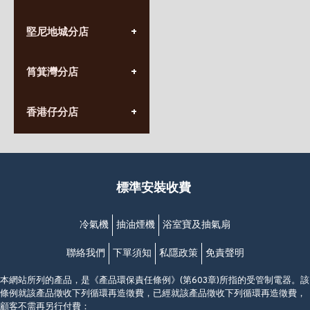
(852) 3690 8881
堅尼地城分店
營業時間:
星期一至日
(10:00am-20:30pm)
(852) 2555 0788
九龍太子太子道西141號
筲箕灣分店
營業時間:
長榮大廈1樓
星期一至日
(太子站C1出口)
(10:00am-20:30pm)
(852) 2568 7273
香港堅尼地城卑路乍街
香港仔分店
營業時間:
63-65號地下及閣樓
星期一至日
(堅尼地城地鐵站B出口)
(10:00am-20:30pm)
(852) 2461 4288
香港筲箕灣道234-238號
營業時間:
福昇大廈地下至2樓
星期一至日
(西灣河地鐵站B出口)
(10:00am-20:30pm)
標準安裝收費
香港香港仔成都道20-28號
添喜大廈(香港仔)2字樓
(黃竹坑地鐵站轉4M專線小巴)
冷氣機
抽油煙機
浴室寶及抽氣扇
聯絡我們
下單須知
私隱政策
免責聲明
本網站所列的產品，是《產品環保責任條例》(第603章)所指的受管制電器。該
條例就該產品徵收下列循環再造徵費，已經就該產品徵收下列循環再造徵費，
顧客不需再另行付費：