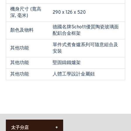
機身尺寸 (寬高
290 x 126 x 520
深, 毫米)
德國名牌Schott優質陶瓷玻璃面
顏色及物料
配鋁合金框架
單件式煮食爐系列可隨意組合及
其他功能
安裝
其他功能
堅固鑄鐵爐架
其他功能
人體工學設計金屬鈕
太子分店