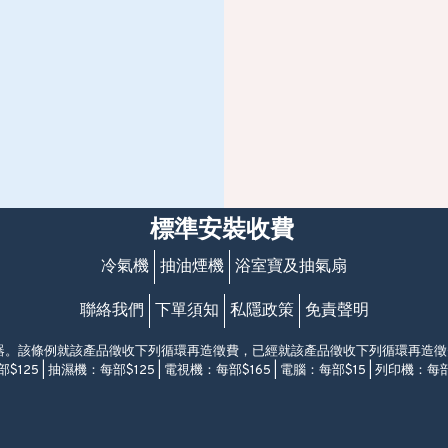
標準安裝收費
冷氣機
抽油煙機
浴室寶及抽氣扇
聯絡我們
下單須知
私隱政策
免責聲明
電器。該條例就該產品徵收下列循環再造徵費，已經就該產品徵收下列循環再造
$125 | 抽濕機：每部$125 | 電視機：每部$165 | 電腦：每部$15 | 列印機：每部