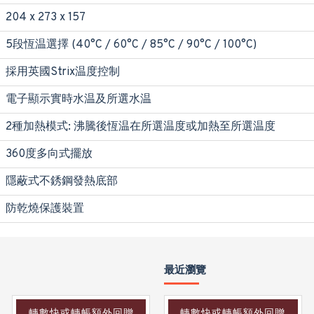
204 x 273 x 157
5段恆温選擇 (40°C / 60°C / 85°C / 90°C / 100°C)
採用英國Strix温度控制
電子顯示實時水温及所選水温
2種加熱模式: 沸騰後恆温在所選温度或加熱至所選温度
360度多向式擺放
隱蔽式不銹鋼發熱底部
防乾燒保護裝置
最近瀏覽
轉數快或轉帳額外回贈
轉數快或轉帳額外回贈