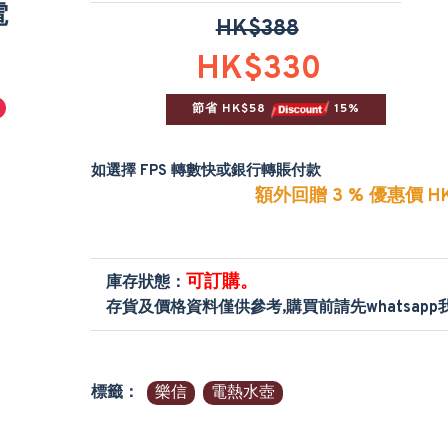
電
HK$388
HK$330
節省 HK$58 
 15%
如選擇 FPS 轉數快或銀行轉賬付款
額外回贈 3 % 優惠價 HK
可訂購。
庫存狀態：
存貨及價格資料僅供參考,購買前請先whatsap
標籤：
樂信
電熱水壺