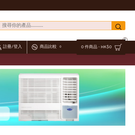
0
註冊/登入
商品比較
0 件商品 - HK$0
0