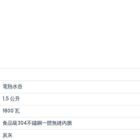
電熱水壺
1.5 公升
1800 瓦
食品級304不鏽鋼一體無縫內膽
炭灰