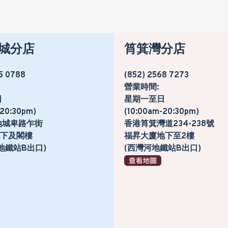
城分店
筲箕灣分店
5 0788
(852) 2568 7273
營業時間:
日
星期一至日
-20:30pm)
(10:00am-20:30pm)
地城卑路乍街
香港筲箕灣道234-238號
號地下及閣樓
福昇大廈地下至2樓
地鐵站B出口)
(西灣河地鐵站B出口)