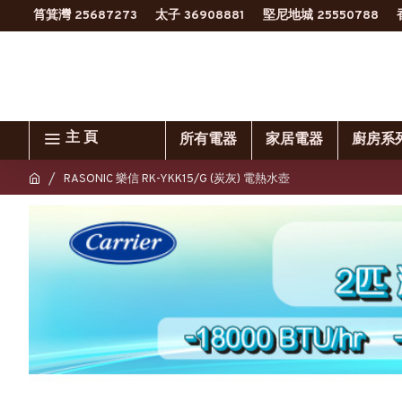
筲箕灣 25687273
太子 36908881
堅尼地城 25550788
主 頁
所有電器
家居電器
廚房系
RASONIC 樂信 RK-YKK15/G (炭灰) 電熱水壺