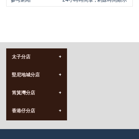
參考網站
24小時時間掣 , 剩餘時間顯示
太子分店
(852) 3690 8881
堅尼地城分店
營業時間:
星期一至日
(10:00am-20:30pm)
(852) 2555 0788
九龍太子太子道西141號
筲箕灣分店
營業時間:
長榮大廈1樓
星期一至日
(太子站C1出口)
(10:00am-20:30pm)
(852) 2568 7273
香港堅尼地城卑路乍街
香港仔分店
營業時間:
63-65號地下及閣樓
星期一至日
(堅尼地城地鐵站B出口)
(10:00am-20:30pm)
(852) 2461 4288
香港筲箕灣道234-238號
營業時間:
福昇大廈地下至2樓
星期一至日
(西灣河地鐵站B出口)