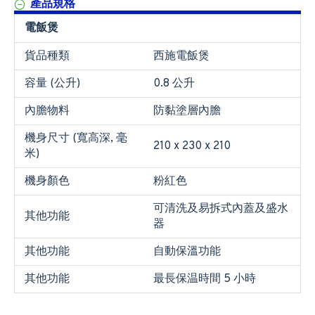
產品規格
電飯煲
貨品種類
西施電飯煲
容量 (公升)
0.8 公升
內膽物料
防黏塗層內膽
機身尺寸 (寬高深, 毫
210 x 230 x 210
米)
機身顏色
粉紅色
可清洗及易拆式內蓋及盛水
其他功能
器
其他功能
自動保溫功能
其他功能
最長保温時間 5 小時