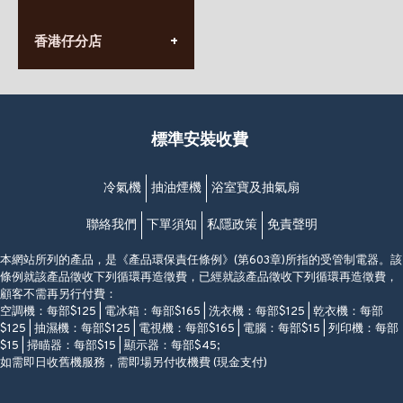
長榮大廈1樓
星期一至日
(太子站C1出口)
(10:00am-20:30pm)
(852) 2568 7273
香港堅尼地城卑路乍街
香港仔分店
營業時間:
63-65號地下及閣樓
星期一至日
(堅尼地城地鐵站B出口)
(10:00am-20:30pm)
(852) 2461 4288
香港筲箕灣道234-238號
營業時間:
福昇大廈地下至2樓
星期一至日
(西灣河地鐵站B出口)
(10:00am-20:30pm)
標準安裝收費
香港香港仔成都道20-28號
添喜大廈(香港仔)2字樓
(黃竹坑地鐵站轉4M專線小巴)
冷氣機
抽油煙機
浴室寶及抽氣扇
聯絡我們
下單須知
私隱政策
免責聲明
本網站所列的產品，是《產品環保責任條例》(第603章)所指的受管制電器。該
條例就該產品徵收下列循環再造徵費，已經就該產品徵收下列循環再造徵費，
顧客不需再另行付費：
空調機：每部$125 | 電冰箱：每部$165 | 洗衣機：每部$125 | 乾衣機：每部
$125 | 抽濕機：每部$125 | 電視機：每部$165 | 電腦：每部$15 | 列印機：每部
$15 | 掃瞄器：每部$15 | 顯示器：每部$45;
如需即日收舊機服務，需即場另付收機費 (現金支付)