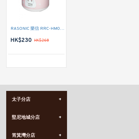
RASONIC 樂信 RRC-HM08 西施電飯煲
HK$230
HK$268
太子分店
(852) 3690 8881
堅尼地城分店
營業時間:
星期一至日
(10:00am-20:30pm)
(852) 2555 0788
九龍太子太子道西141號
筲箕灣分店
營業時間: