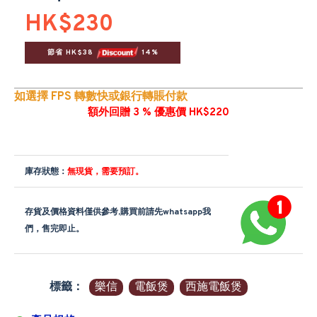
HK$230
節省 HK$38 
 14%
如選擇 FPS 轉數快或銀行轉賬付款
額外回贈 3 % 優惠價 HK$220
庫存狀態：
無現貨，需要預訂。
存貨及價格資料僅供參考,購買前請先whatsapp我
們，售完即止。
標籤：
樂信
電飯煲
西施電飯煲