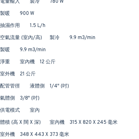
電量輸入
製冷
780 W
製暖
900 W
抽濕作用
1.5 L/h
空氣流量 (室內/高)
製冷
9.9 m3/min
製暖
9.9 m3/min
淨重
室內機
12 公斤
室外機
21 公斤
配管管徑
液體側
1/4" (吋)
氣體側
3/8" (吋)
供電模式
室內
體積 (高 X 闊 X 深)
室內機
315 X 820 X 245 毫米
室外機
348 X 443 X 373 毫米