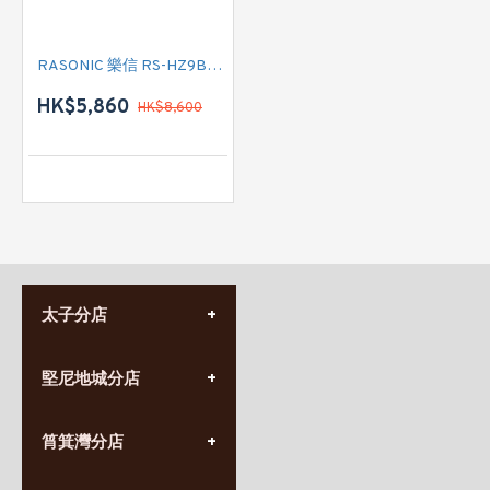
RASONIC 樂信 RS-HZ9BW 一匹 變頻冷暖窗口分體式冷氣機(附遙控)
HK$5,860
HK$8,600
太子分店
(852) 3690 8881
堅尼地城分店
營業時間:
星期一至日
(10:00am-20:30pm)
(852) 2555 0788
九龍太子太子道西141號
筲箕灣分店
營業時間:
長榮大廈1樓
星期一至日
(太子站C1出口)
(10:00am-20:30pm)
(852) 2568 7273