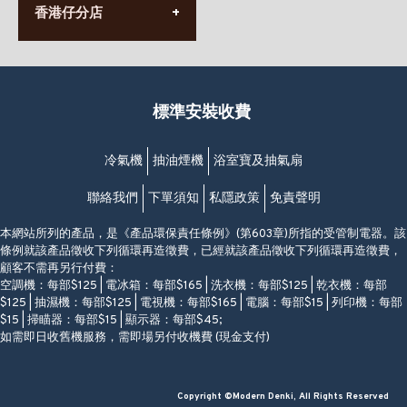
香港堅尼地城卑路乍街
香港仔分店
營業時間:
63-65號地下及閣樓
星期一至日
(堅尼地城地鐵站B出口)
(10:00am-20:30pm)
(852) 2461 4288
香港筲箕灣道234-238號
營業時間:
福昇大廈地下至2樓
星期一至日
(西灣河地鐵站B出口)
(10:00am-20:30pm)
標準安裝收費
香港香港仔成都道20-28號
添喜大廈(香港仔)2字樓
(黃竹坑地鐵站轉4M專線小巴)
冷氣機
抽油煙機
浴室寶及抽氣扇
聯絡我們
下單須知
私隱政策
免責聲明
本網站所列的產品，是《產品環保責任條例》(第603章)所指的受管制電器。該
條例就該產品徵收下列循環再造徵費，已經就該產品徵收下列循環再造徵費，
顧客不需再另行付費：
空調機：每部$125 | 電冰箱：每部$165 | 洗衣機：每部$125 | 乾衣機：每部
$125 | 抽濕機：每部$125 | 電視機：每部$165 | 電腦：每部$15 | 列印機：每部
$15 | 掃瞄器：每部$15 | 顯示器：每部$45;
如需即日收舊機服務，需即場另付收機費 (現金支付)
Copyright ©Modern Denki, All Rights Reserved