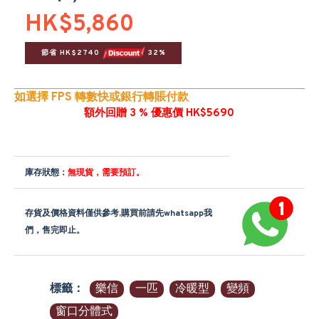
HK$5,860
節省 HK$2740 
 32%
如選擇 FPS 轉數快或銀行轉賬付款
額外回贈 3 % 優惠價 HK$5690
庫存狀態：
無現貨，需要預訂。
存貨及價格資料僅供參考,購買前請先whatsapp我
們，售完即止。
標籤：
樂信
一匹
冷暖型
變頻
窗口分體式