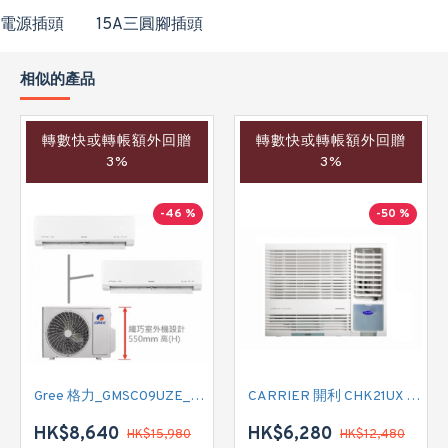
電源插頭
15A三圓腳插頭
相似的產品
轉數快或轉帳額外回贈
轉數快或轉帳額外回贈
3%
3%
-46 %
-50 %
Gree 格力_GMSC09UZE_GMSC12UZE_GMSC18UZC_R32 掛牆變頻式1拖2分體冷氣機 (淨冷型)
CARRIER 開利 CHK21UX 二匹半 變頻淨冷窗口式冷氣機 (附遙控)
HK$8,640
HK$6,280
HK$15,980
HK$12,480