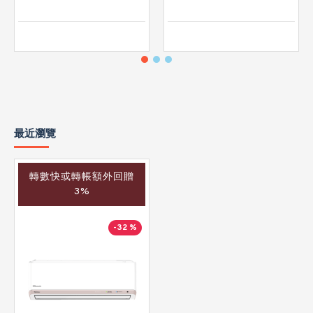
最近瀏覽
轉數快或轉帳額外回贈
3%
-32 %