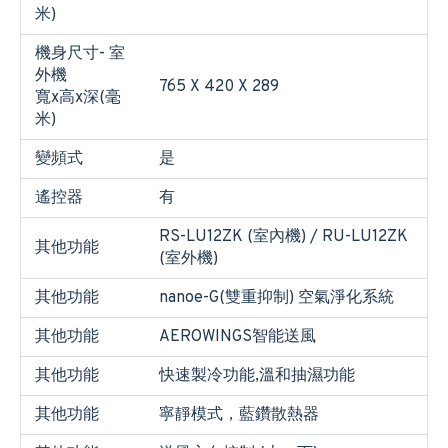
米)
機身尺寸- 室
外機
765 X 420 X 289
寬x高x深(毫
米)
變頻式
是
遙控器
有
RS-LU12ZK (室內機) / RU-LU12ZK
其他功能
(室外機)
其他功能
nanoe-G(雙重抑制) 空氣淨化系統
其他功能
AEROWINGS智能送風
其他功能
快速製冷功能,溫和抽濕功能
其他功能
寧靜模式，藍鑽散熱器