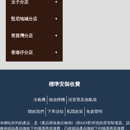
太子分店
(852) 3690 8881
堅尼地城分店
營業時間:
星期一至日
(10:00am-20:30pm)
(852) 2555 0788
九龍太子太子道西141號
筲箕灣分店
營業時間:
長榮大廈1樓
星期一至日
(太子站C1出口)
(10:00am-20:30pm)
(852) 2568 7273
香港堅尼地城卑路乍街
香港仔分店
營業時間:
63-65號地下及閣樓
星期一至日
(堅尼地城地鐵站B出口)
(10:00am-20:30pm)
(852) 2461 4288
香港筲箕灣道234-238號
營業時間:
福昇大廈地下至2樓
星期一至日
(西灣河地鐵站B出口)
(10:00am-20:30pm)
標準安裝收費
香港香港仔成都道20-28號
添喜大廈(香港仔)2字樓
(黃竹坑地鐵站轉4M專線小巴)
冷氣機
抽油煙機
浴室寶及抽氣扇
聯絡我們
下單須知
私隱政策
免責聲明
本網站所列的產品，是《產品環保責任條例》(第603章)所指的受管制電器。該
條例就該產品徵收下列循環再造徵費，已經就該產品徵收下列循環再造徵費，