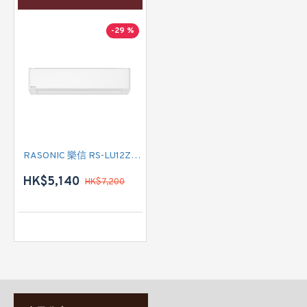
-29 %
RASONIC 樂信 RS-LU12ZK 匹半 纖巧型變頻淨冷掛牆分體式冷氣機 (附遙控)
HK$5,140
HK$7,200