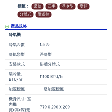
標籤：
樂信
匹半
淨冷型
變頻
分體式
附遙控
產品規格
冷氣機
冷氣匹數
1.5 匹
冷氣類型
淨冷型
安裝款式
掛牆分體式
製冷量,
11100 BTU/hr
BTU/hr
能源標籤
一級能源標籤
機身尺寸- 室
內機
779 X 290 X 209
寬x高x深(毫