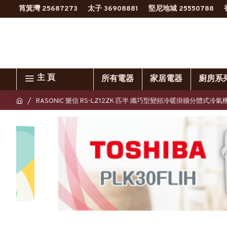
筲箕灣 25687273
太子 36908881
堅尼地城 25550788
主 頁
所有電器
家居電器
廚房系
RASONIC 樂信 RS-LZ12ZK 匹半 纖巧型變頻冷暖掛牆分體式冷氣機