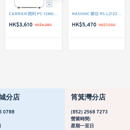
CARRIER 開利 PC-12MDK 匹半 移動式冷氣機 (附遙控)
CARRIER 開利 PC09MDK 一匹 移動式淨冷型冷氣機 (附遙控)
RASONIC 樂信 RS-LZ12ZK 匹半 纖巧型變頻冷暖掛牆分體式冷氣機 (附遙控)
HK$3,610
HK$2,880
HK$5,470
HK$6,380
HK$4,780
HK$7,900
城分店
筲箕灣分店
5 0788
(852) 2568 7273
營業時間:
日
星期一至日