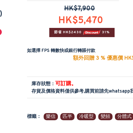
HK$7,900
)
HK$5,470
節省 HK$2430 
 31%
如選擇 FPS 轉數快或銀行轉賬付款
額外回贈 3 % 優惠價 HK$
可訂購。
庫存狀態：
存貨及價格資料僅供參考,購買前請先whatsap
標籤：
樂信
匹半
冷暖型
變頻
分體式