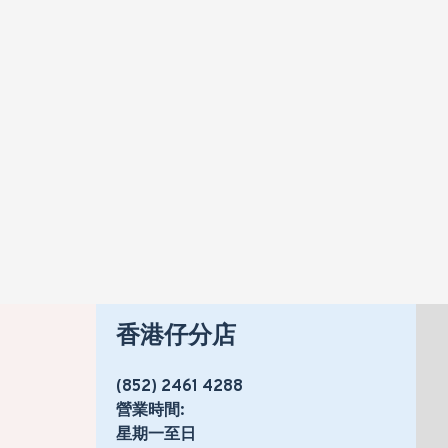
CARRIER 開利 42BKK009 一匹 定頻掛牆分體式冷氣機 (附遙控)
HK$2,320
HK$2,699
香港仔分店
(852) 2461 4288
營業時間:
星期一至日