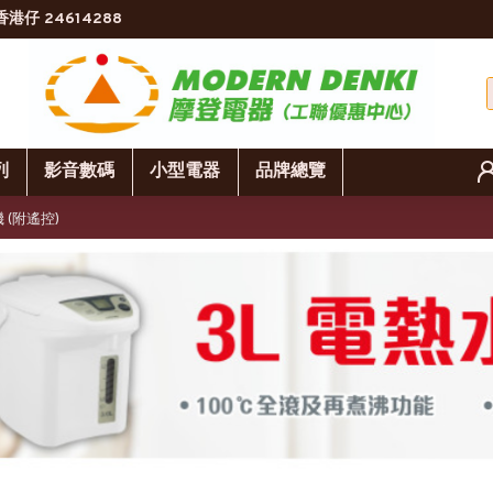
香港仔 24614288
列
影音數碼
小型電器
品牌總覽
 (附遙控)