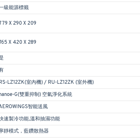
一級能源標籤
779 X 290 X 209
765 X 420 X 289
是
有
RS-LZ12ZK(室內機) / RU-LZ12ZK (室外機)
nanoe-G(雙重抑制) 空氣淨化系統
AEROWINGS智能送風
快速製冷功能,溫和抽濕功能
寧靜模式，藍鑽散熱器