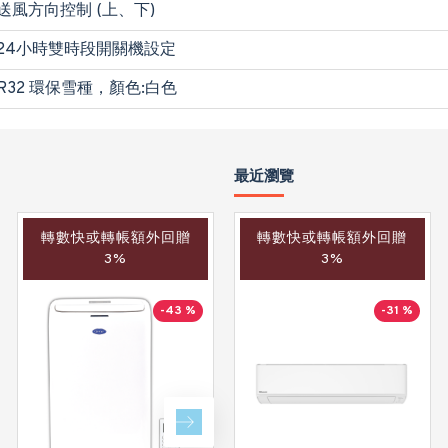
送風方向控制 (上、下)
24小時雙時段開關機設定
R32 環保雪種，顏色:白色
最近瀏覽
轉數快或轉帳額外回贈
轉數快或轉帳額外回贈
轉數快或轉帳額外回贈
3%
3%
3%
-43 %
-40 %
-31 %