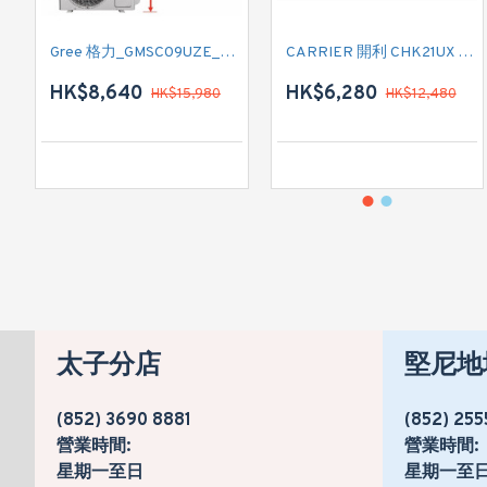
Gree 格力_GMSC09UZE_GMSC12UZE_GMSC18UZC_R32 掛牆變頻式1拖2分體冷氣機 (淨冷型)
CARRIER 開利 CHK21UX 二匹半 變頻淨冷窗口式冷氣機 (附遙控)
HK$8,640
HK$6,280
HK$15,980
HK$12,480
太子分店
堅尼地
(852) 3690 8881
(852) 255
營業時間:
營業時間:
星期一至日
星期一至