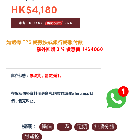
HK$4,180
節省 HK$1600 
 28%
如選擇 FPS 轉數快或銀行轉賬付款
額外回贈 3 % 優惠價 HK$4060
庫存狀態：
無現貨，需要預訂。
存貨及價格資料僅供參考,購買前請先whatsapp我
們，售完即止。
標籤：
樂信
二匹
定頻
掛牆分體
附遙控