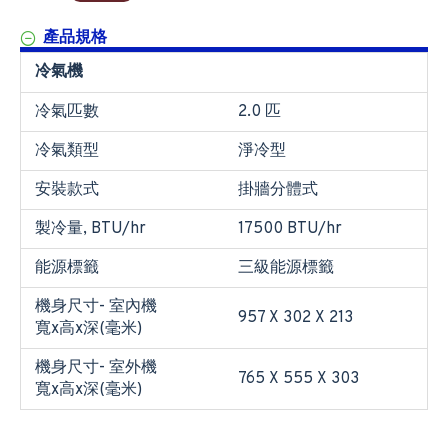
產品規格
冷氣機
冷氣匹數
2.0 匹
冷氣類型
淨冷型
安裝款式
掛牆分體式
製冷量, BTU/hr
17500 BTU/hr
能源標籤
三級能源標籤
機身尺寸- 室內機
957 X 302 X 213
寬x高x深(毫米)
機身尺寸- 室外機
765 X 555 X 303
寬x高x深(毫米)