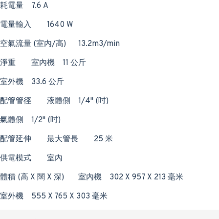
耗電量
7.6 A
電量輸入
1640 W
空氣流量 (室內/高)
13.2m3/min
淨重
室內機
11 公斤
室外機
33.6 公斤
配管管徑
液體側
1/4" (吋)
氣體側
1/2" (吋)
配管延伸
最大管長
25 米
供電模式
室內
體積 (高 X 闊 X 深)
室內機
302 X 957 X 213 毫米
室外機
555 X 765 X 303 毫米