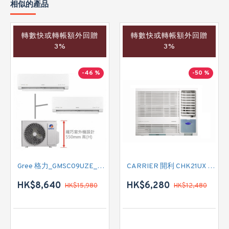
相似的產品
轉數快或轉帳額外回贈
轉數快或轉帳額外回贈
3%
3%
-46 %
-50 %
Gree 格力_GMSC09UZE_GMSC12UZE_GMSC18UZC_R32 掛牆變頻式1拖2分體冷氣機 (淨冷型)
CARRIER 開利 CHK21UX 二匹半 變頻淨冷窗口式冷氣機 (附遙控)
HK$8,640
HK$6,280
HK$15,980
HK$12,480