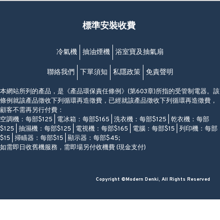
營業時間:
福昇大廈地下至2樓
星期一至日
(西灣河地鐵站B出口)
(10:00am-20:30pm)
標準安裝收費
香港香港仔成都道20-28號
添喜大廈(香港仔)2字樓
(黃竹坑地鐵站轉4M專線小巴)
冷氣機
抽油煙機
浴室寶及抽氣扇
聯絡我們
下單須知
私隱政策
免責聲明
本網站所列的產品，是《產品環保責任條例》(第603章)所指的受管制電器。該
條例就該產品徵收下列循環再造徵費，已經就該產品徵收下列循環再造徵費，
顧客不需再另行付費：
空調機：每部$125 | 電冰箱：每部$165 | 洗衣機：每部$125 | 乾衣機：每部
$125 | 抽濕機：每部$125 | 電視機：每部$165 | 電腦：每部$15 | 列印機：每部
$15 | 掃瞄器：每部$15 | 顯示器：每部$45;
如需即日收舊機服務，需即場另付收機費 (現金支付)
Copyright ©Modern Denki, All Rights Reserved