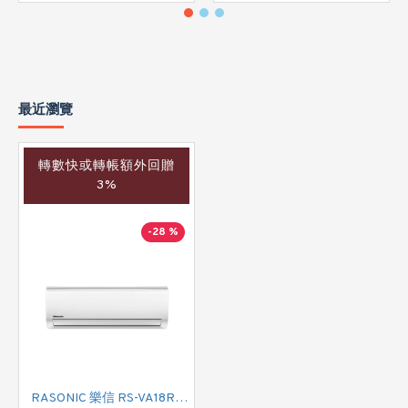
最近瀏覽
轉數快或轉帳額外回贈
3%
-28 %
RASONIC 樂信 RS-VA18R 二匹 掛牆分體式冷氣機(附遙控)