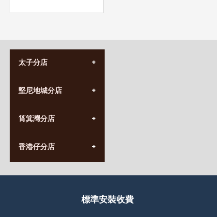
太子分店
(852) 3690 8881
堅尼地城分店
營業時間:
星期一至日
(10:00am-20:30pm)
(852) 2555 0788
九龍太子太子道西141號
筲箕灣分店
營業時間:
長榮大廈1樓
星期一至日
(太子站C1出口)
(10:00am-20:30pm)
(852) 2568 7273
香港堅尼地城卑路乍街
香港仔分店
營業時間:
63-65號地下及閣樓
星期一至日
(堅尼地城地鐵站B出口)
(10:00am-20:30pm)
(852) 2461 4288
香港筲箕灣道234-238號
營業時間:
福昇大廈地下至2樓
星期一至日
(西灣河地鐵站B出口)
(10:00am-20:30pm)
標準安裝收費
香港香港仔成都道20-28號
添喜大廈(香港仔)2字樓