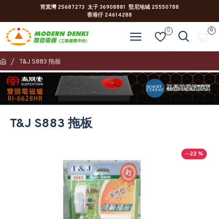
筲箕灣 25687273 太子 36908881 堅尼地城 25550788
香港仔 24614288
0
0
T&J S883 拖板
T&J S883 拖板
--22 %