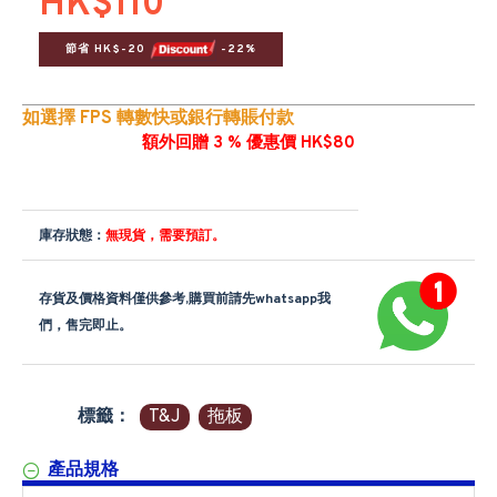
HK$110
節省 HK$-20 
 -22%
如選擇 FPS 轉數快或銀行轉賬付款
額外回贈 3 % 優惠價 HK$80
庫存狀態：
無現貨，需要預訂。
存貨及價格資料僅供參考,購買前請先whatsapp我
們，售完即止。
標籤：
T&J
拖板
產品規格